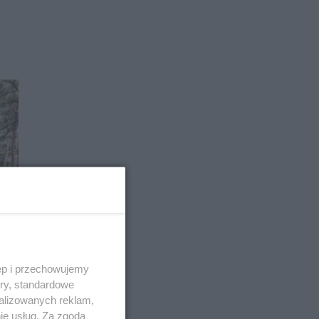
ęp i przechowujemy
ory, standardowe
alizowanych reklam,
ie usług. Za zgodą