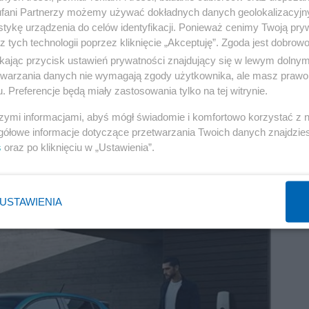
fani Partnerzy możemy używać dokładnych danych geolokalizacyjn
tykę urządzenia do celów identyfikacji. Ponieważ cenimy Twoją pry
z tych technologii poprzez kliknięcie „Akceptuję”. Zgoda jest dobro
ikając przycisk ustawień prywatności znajdujący się w lewym dolny
etwarzania danych nie wymagają zgody użytkownika, ale masz prawo 
. Preferencje będą miały zastosowania tylko na tej witrynie.
szymi informacjami, abyś mógł świadomie i komfortowo korzystać z
gółowe informacje dotyczące przetwarzania Twoich danych znajdzi
s
oraz po kliknięciu w „Ustawienia”.
USTAWIENIA