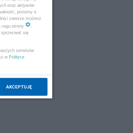
ych oraz aktywnie
watność, prosimy o
wolna i zawsze możesz
m rogu strony
.
sprzeciwić się
 naszych serwisów
esz w
Polityce
AKCEPTUJĘ