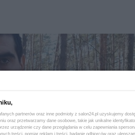
niku,
fanych partnerów oraz inne podmioty z salon24.pl uzyskujemy dost
niu oraz przetwarzamy dane osobowe, takie jak unikalne identyfikat
przez urządzenie czy dane przeglądania w celu zapewniania sperson
ych treści, pomiar reklam i treści, badanie odbiorców oraz ulepszan