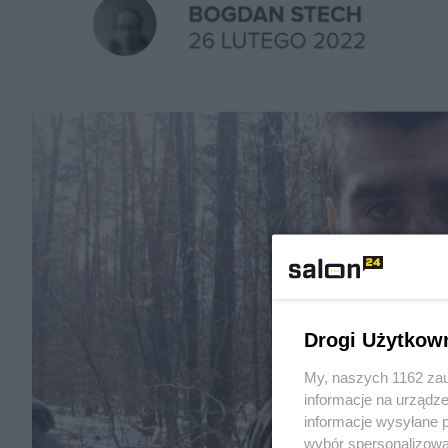
Drogi Użytkow
My, naszych 1162 zau
informacje na urządze
informacje wysyłane 
wybór spersonalizowan