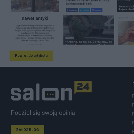
Powrót do artykułu
Podziel się swoją opinią
ZAŁÓŻ BLOG