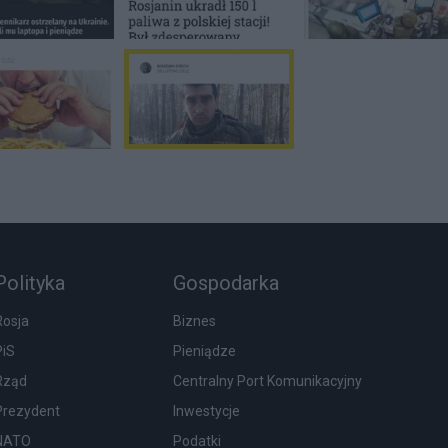
Polityka
Gospodarka
Rosja
Biznes
PiS
Pieniądze
Rząd
Centralny Port Komunikacyjny
Prezydent
Inwestycje
NATO
Podatki