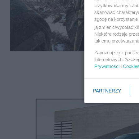
Użytkownika my i Zau
skanować charakterys
zgodę na korzystanie 
ją zmienić/wycofać kl
Niektóre rodzaje prz
takiemu przetwarzaniu
Zapoznaj się z poniż
internetowych. Szcze
Prywatności
i
Cookie
PARTNERZY