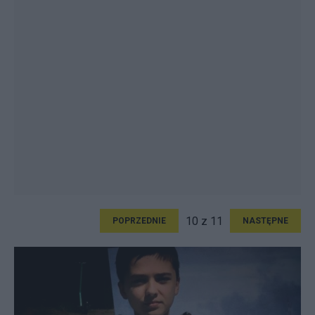
10 z 11
POPRZEDNIE
NASTĘPNE