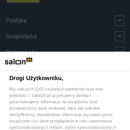
Polityka
Gospodarka
Rozmaitości
Technologie
Drogi Użytkowniku,
Sport
My, naszych 1162 zaufanych partnerów oraz inne
podmioty z salon24.pl uzyskujemy dostęp i
Społeczeństwo
przechowujemy informacje na urządzeniu oraz
przetwarzamy dane osobowe, takie jak unikalne
Kultura
identyfikatory, standardowe informacje wysyłane przez
urządzenie czy dane przeglądania w celu zapewniania
spersonalizowanych reklam, wybór spersonalizowanych