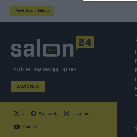
Powrót do artykułu
Podziel się swoją opinią
ZAŁÓŻ BLOG
X
Facebook
Instagram
Youtube