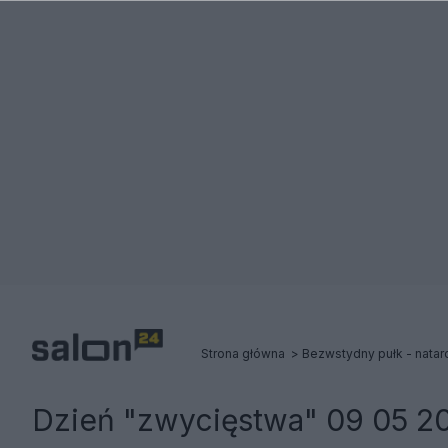
Strona główna
Bezwstydny pułk - natarc
Dzień "zwycięstwa" 09 05 2