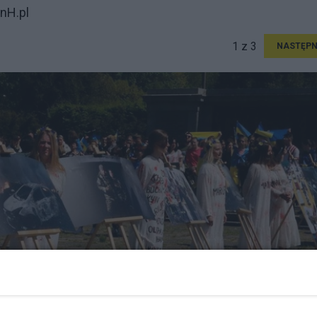
nH.pl
1 z 3
NASTĘPN