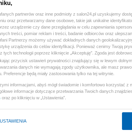
niku,
fanych partnerów oraz inne podmioty z salon24.pl uzyskujemy dost
niu oraz przetwarzamy dane osobowe, takie jak unikalne identyfikat
przez urządzenie czy dane przeglądania w celu zapewniania sperson
ych treści, pomiar reklam i treści, badanie odbiorców oraz ulepszan
fani Partnerzy możemy używać dokładnych danych geolokalizacyjn
tykę urządzenia do celów identyfikacji. Ponieważ cenimy Twoją pry
z tych technologii poprzez kliknięcie „Akceptuję”. Zgoda jest dobro
ikając przycisk ustawień prywatności znajdujący się w lewym dolny
etwarzania danych nie wymagają zgody użytkownika, ale masz prawo 
. Preferencje będą miały zastosowania tylko na tej witrynie.
nH.pl
szymi informacjami, abyś mógł świadomie i komfortowo korzystać z
1 z 3
gółowe informacje dotyczące przetwarzania Twoich danych znajdzi
NASTĘPN
s
oraz po kliknięciu w „Ustawienia”.
USTAWIENIA