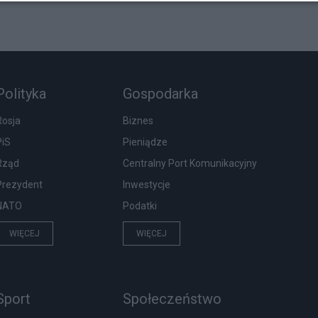
Polityka
Gospodarka
Rosja
Biznes
PiS
Pieniądze
Rząd
Centralny Port Komunikacyjny
Prezydent
Inwestycje
NATO
Podatki
WIĘCEJ
WIĘCEJ
Sport
Społeczeństwo