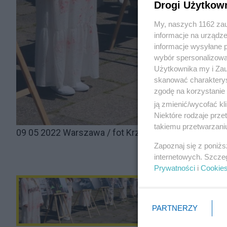
Drogi Użytkow
My, naszych 1162 zau
informacje na urządze
informacje wysyłane 
wybór spersonalizowan
Użytkownika my i Zau
skanować charakterys
zgodę na korzystanie 
ją zmienić/wycofać kl
Niektóre rodzaje prz
takiemu przetwarzaniu
09 05 2022 Warszawa / fot Krzysztof Hoffmann / Ya
Zapoznaj się z poniż
internetowych. Szcze
Prywatności
i
Cookie
PARTNERZY