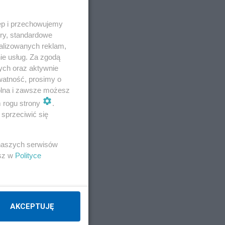
ęp i przechowujemy
ory, standardowe
alizowanych reklam,
ie usług. Za zgodą
ych oraz aktywnie
watność, prosimy o
wolna i zawsze możesz
m rogu strony
.
sprzeciwić się
 naszych serwisów
esz w
Polityce
E
AKCEPTUJĘ