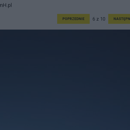
nH.pl
6 z 10
POPRZEDNIE
NASTĘPN