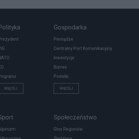
Polityka
Gospodarka
Prezydent
Pieniądze
PiS
Centralny Port Komunikacyjny
NATO
Inwestycje
KO
Biznes
Imigranci
Podatki
WIĘCEJ
WIĘCEJ
Sport
Społeczeństwo
Alpinizm
Głos Regionów
Piłka nożna
Śledztwa