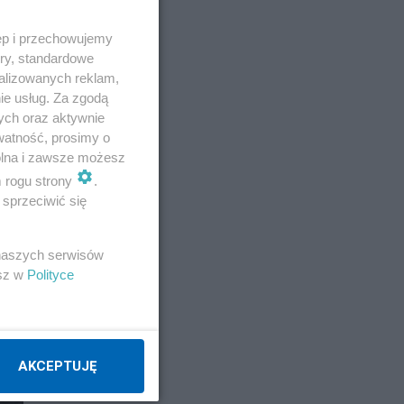
ęp i przechowujemy
ory, standardowe
alizowanych reklam,
ie usług. Za zgodą
ych oraz aktywnie
watność, prosimy o
wolna i zawsze możesz
m rogu strony
.
sprzeciwić się
 naszych serwisów
esz w
Polityce
AKCEPTUJĘ