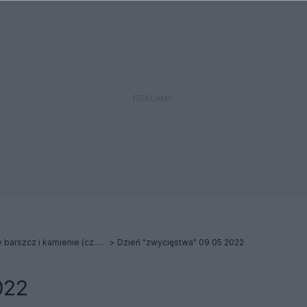
Bezwstydny pułk - mamy barszcz i kamienie (cz.3 i ostatnia)
Dzień "zwycięstwa" 09 05 2022
022