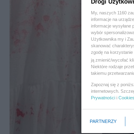
Drogi Użytkow
My, naszych 1160 zau
informacje na urządze
informacje wysyłane 
wybór spersonalizowan
Użytkownika my i Zau
skanować charakterys
zgodę na korzystanie 
ją zmienić/wycofać kl
Niektóre rodzaje prz
takiemu przetwarzaniu
Zapoznaj się z poniż
internetowych. Szcze
Prywatności
i
Cookie
PARTNERZY