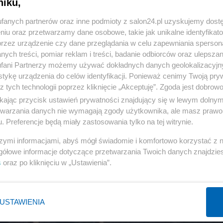
niku,
fanych partnerów oraz inne podmioty z salon24.pl uzyskujemy dost
niu oraz przetwarzamy dane osobowe, takie jak unikalne identyfikat
przez urządzenie czy dane przeglądania w celu zapewniania sperson
ych treści, pomiar reklam i treści, badanie odbiorców oraz ulepszan
fani Partnerzy możemy używać dokładnych danych geolokalizacyjn
tykę urządzenia do celów identyfikacji. Ponieważ cenimy Twoją pry
z tych technologii poprzez kliknięcie „Akceptuję”. Zgoda jest dobro
ikając przycisk ustawień prywatności znajdujący się w lewym dolny
etwarzania danych nie wymagają zgody użytkownika, ale masz prawo 
. Preferencje będą miały zastosowania tylko na tej witrynie.
szymi informacjami, abyś mógł świadomie i komfortowo korzystać z
gółowe informacje dotyczące przetwarzania Twoich danych znajdzi
s
oraz po kliknięciu w „Ustawienia”.
USTAWIENIA