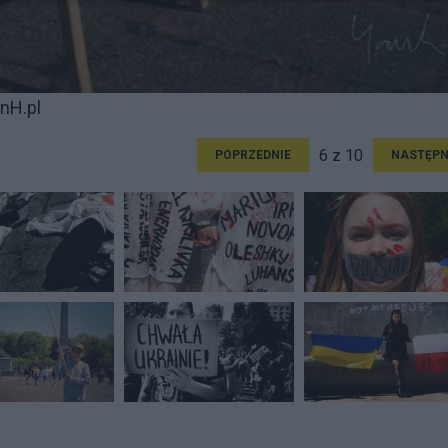
nH.pl
6 z 10
POPRZEDNIE
NASTĘPN