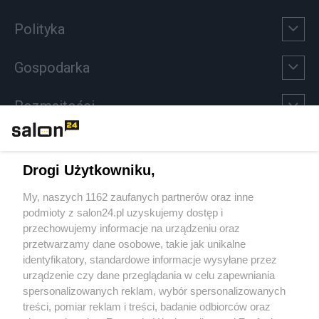
Polityka
Gospodarka
Rozmaitości
Technologie
Drogi Użytkowniku,
Sport
My, naszych 1162 zaufanych partnerów oraz inne
podmioty z salon24.pl uzyskujemy dostęp i
Społeczeństwo
przechowujemy informacje na urządzeniu oraz
przetwarzamy dane osobowe, takie jak unikalne
Kultura
identyfikatory, standardowe informacje wysyłane przez
urządzenie czy dane przeglądania w celu zapewniania
spersonalizowanych reklam, wybór spersonalizowanych
treści, pomiar reklam i treści, badanie odbiorców oraz