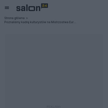
Strona główna
Poznaliśmy kadrę kulturystów na Mistrzostwa Europy NABBA i WFF w Niemczech [GALERIA]