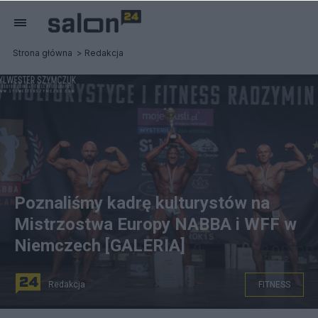
Strona główna
Redakcja
Poznaliśmy kadrę kulturystów na
Mistrzostwa Europy NABBA i WFF w
Niemczech [GALERIA]
Redakcja
FITNESS
W sobotę w Radzyminie odbyły się Mistrzostwa Polski