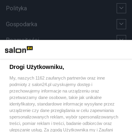
Polityka
Gospodarka
Rozmaitości
Technologie
Drogi Użytkowniku,
Sport
My, naszych 1162 zaufanych partnerów oraz inne
podmioty z salon24.pl uzyskujemy dostęp i
Społeczeństwo
przechowujemy informacje na urządzeniu oraz
przetwarzamy dane osobowe, takie jak unikalne
Kultura
identyfikatory, standardowe informacje wysyłane przez
urządzenie czy dane przeglądania w celu zapewniania
spersonalizowanych reklam, wybór spersonalizowanych
treści, pomiar reklam i treści, badanie odbiorców oraz
ulepszanie usług. Za zgodą Użytkownika my i Zaufani