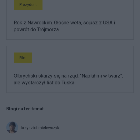
Prezydent
Rok z Nawrockim. Głośne weta, sojusz z USA i
powrót do Trójmorza
Film
Olbrychski skarży się na rząd. "Napluł mi w twarz",
ale wystarczył list do Tuska
Blogi na ten temat
krzysztof mielewczyk