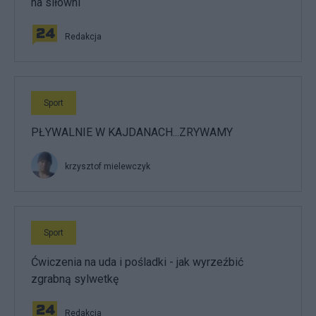
na siłowni
Redakcja
Sport
PŁYWALNIE W KAJDANACH...ZRYWAMY
krzysztof mielewczyk
Sport
Ćwiczenia na uda i pośladki - jak wyrzeźbić
zgrabną sylwetkę
Redakcja