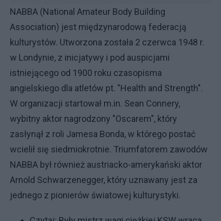
NABBA (National Amateur Body Building
Association) jest międzynarodową federacją
kulturystów. Utworzona została 2 czerwca 1948 r.
w Londynie, z inicjatywy i pod auspicjami
istniejącego od 1900 roku czasopisma
angielskiego dla atletów pt. "Health and Strength".
W organizacji startował m.in. Sean Connery,
wybitny aktor nagrodzony "Oscarem", który
zasłynął z roli Jamesa Bonda, w którego postać
wcielił się siedmiokrotnie. Triumfatorem zawodów
NABBA był również austriacko-amerykański aktor
Arnold Schwarzenegger, który uznawany jest za
jednego z pionierów światowej kulturystyki.
Czytaj:
Były mistrz wagi ciężkiej KSW wraca