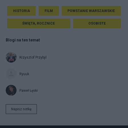
HISTORIA
FILM
POWSTANIE WARSZAWSKIE
ŚWIĘTA, ROCZNICE
OSOBISTE
Blogi na ten temat
Krzysztof Przybyl
Ryuuk
Paweł Łęski
Napisz notkę