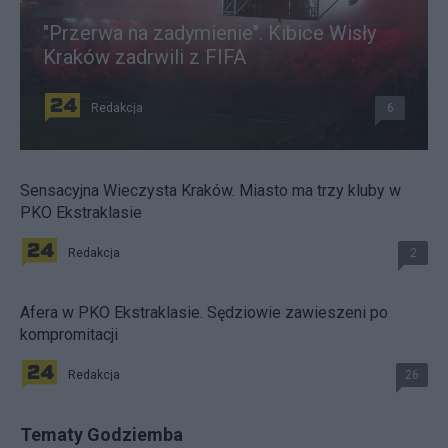
"Przerwa na zadymienie". Kibice Wisły
Kraków zadrwili z FIFA
Redakcja
6
Sensacyjna Wieczysta Kraków. Miasto ma trzy kluby w
PKO Ekstraklasie
Redakcja
2
Afera w PKO Ekstraklasie. Sędziowie zawieszeni po
kompromitacji
Redakcja
26
Tematy Godziemba