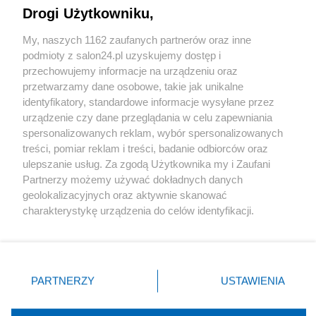
Drogi Użytkowniku,
Sport
My, naszych 1162 zaufanych partnerów oraz inne
podmioty z salon24.pl uzyskujemy dostęp i
Społeczeństwo
przechowujemy informacje na urządzeniu oraz
przetwarzamy dane osobowe, takie jak unikalne
Kultura
identyfikatory, standardowe informacje wysyłane przez
urządzenie czy dane przeglądania w celu zapewniania
spersonalizowanych reklam, wybór spersonalizowanych
treści, pomiar reklam i treści, badanie odbiorców oraz
ulepszanie usług. Za zgodą Użytkownika my i Zaufani
X
Facebook
Instagram
Youtube
Partnerzy możemy używać dokładnych danych
geolokalizacyjnych oraz aktywnie skanować
charakterystykę urządzenia do celów identyfikacji.
Web Content Media sp. z o. o. © 2022
Ponieważ cenimy Twoją prywatność, prosimy o zgodę na
korzystanie z tych technologii poprzez kliknięcie
„Akceptuję”. Zgoda jest dobrowolna i zawsze możesz ją
Pomoc
O nas
Praca
Reklama
Kontakt
zmienić/wycofać klikając przycisk ustawień prywatności
PARTNERZY
USTAWIENIA
znajdujący się w lewym dolnym rogu strony
. Niektóre
rodzaje przetwarzania danych nie wymagają zgody