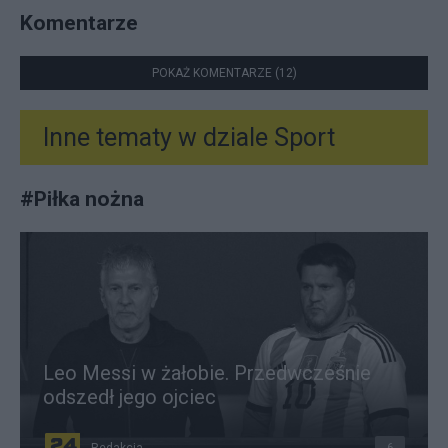
Komentarze
POKAŻ KOMENTARZE (12)
Inne tematy w dziale
Sport
#
Piłka nożna
Leo Messi w żałobie. Przedwcześnie
odszedł jego ojciec
Redakcja
6