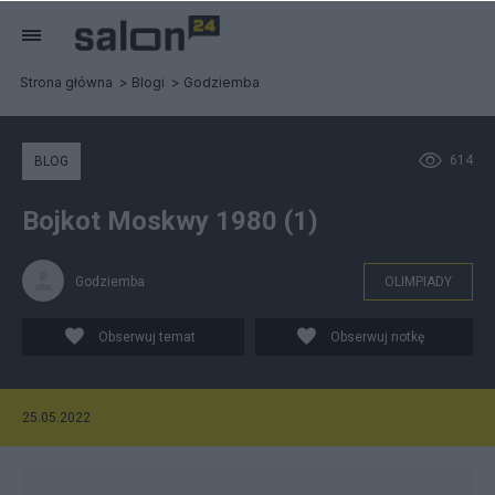
Strona główna
Blogi
Godziemba
614
BLOG
Bojkot Moskwy 1980 (1)
Godziemba
OLIMPIADY
Obserwuj temat
Obserwuj notkę
25.05.2022