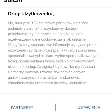
Technologie
Drogi Użytkowniku,
Sport
My, naszych 1162 zaufanych partnerów oraz inne
podmioty z salon24.pl uzyskujemy dostęp i
Społeczeństwo
przechowujemy informacje na urządzeniu oraz
przetwarzamy dane osobowe, takie jak unikalne
Kultura
identyfikatory, standardowe informacje wysyłane przez
urządzenie czy dane przeglądania w celu zapewniania
spersonalizowanych reklam, wybór spersonalizowanych
treści, pomiar reklam i treści, badanie odbiorców oraz
ulepszanie usług. Za zgodą Użytkownika my i Zaufani
X
Facebook
Instagram
Youtube
Partnerzy możemy używać dokładnych danych
geolokalizacyjnych oraz aktywnie skanować
charakterystykę urządzenia do celów identyfikacji.
Web Content Media sp. z o. o. © 2022
Ponieważ cenimy Twoją prywatność, prosimy o zgodę na
korzystanie z tych technologii poprzez kliknięcie
„Akceptuję”. Zgoda jest dobrowolna i zawsze możesz ją
Pomoc
O nas
Praca
Reklama
Kontakt
zmienić/wycofać klikając przycisk ustawień prywatności
PARTNERZY
USTAWIENIA
znajdujący się w lewym dolnym rogu strony
. Niektóre