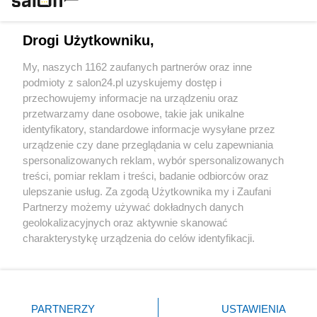
Technologie
Drogi Użytkowniku,
Sport
My, naszych 1162 zaufanych partnerów oraz inne
podmioty z salon24.pl uzyskujemy dostęp i
Społeczeństwo
przechowujemy informacje na urządzeniu oraz
przetwarzamy dane osobowe, takie jak unikalne
Kultura
identyfikatory, standardowe informacje wysyłane przez
urządzenie czy dane przeglądania w celu zapewniania
spersonalizowanych reklam, wybór spersonalizowanych
treści, pomiar reklam i treści, badanie odbiorców oraz
ulepszanie usług. Za zgodą Użytkownika my i Zaufani
X
Facebook
Instagram
Youtube
Partnerzy możemy używać dokładnych danych
geolokalizacyjnych oraz aktywnie skanować
charakterystykę urządzenia do celów identyfikacji.
Web Content Media sp. z o. o. © 2022
Ponieważ cenimy Twoją prywatność, prosimy o zgodę na
korzystanie z tych technologii poprzez kliknięcie
„Akceptuję”. Zgoda jest dobrowolna i zawsze możesz ją
Pomoc
O nas
Praca
Reklama
Kontakt
zmienić/wycofać klikając przycisk ustawień prywatności
PARTNERZY
USTAWIENIA