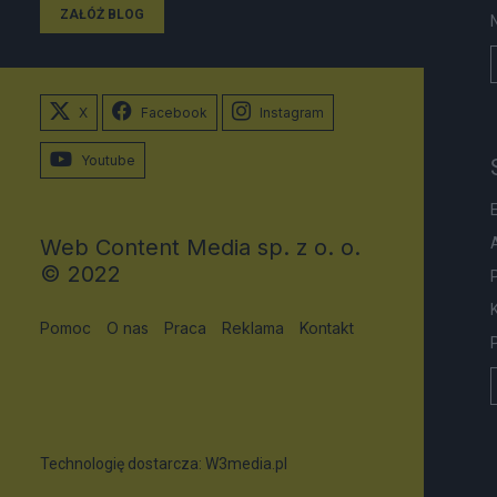
ZAŁÓŻ BLOG
X
Facebook
Instagram
Youtube
Web Content Media sp. z o. o.
© 2022
Pomoc
O nas
Praca
Reklama
Kontakt
Technologię dostarcza:
W3media.pl