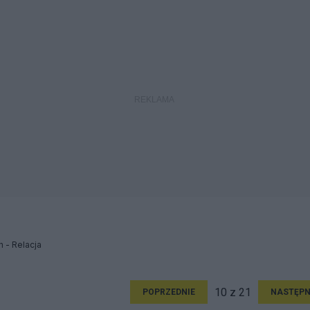
h - Relacja
10 z 21
POPRZEDNIE
NASTĘPN