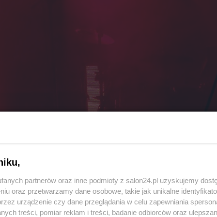
niku,
fanych partnerów oraz inne podmioty z salon24.pl uzyskujemy dost
niu oraz przetwarzamy dane osobowe, takie jak unikalne identyfikat
przez urządzenie czy dane przeglądania w celu zapewniania sperson
ych treści, pomiar reklam i treści, badanie odbiorców oraz ulepszan