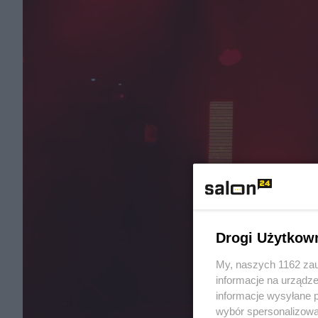
Drogi Użytkow
My, naszych 1162 zau
informacje na urządze
informacje wysyłane 
wybór spersonalizowan