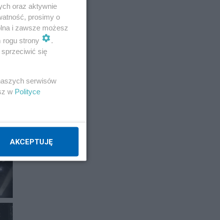
ych oraz aktywnie
watność, prosimy o
E
wolna i zawsze możesz
m rogu strony
.
sprzeciwić się
 naszych serwisów
esz w
Polityce
AKCEPTUJĘ