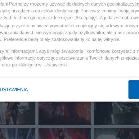
fani Partnerzy możemy używać dokładnych danych geolokalizacyjn
tykę urządzenia do celów identyfikacji. Ponieważ cenimy Twoją pry
10 z 21
POPRZEDNIE
NASTĘPN
z tych technologii poprzez kliknięcie „Akceptuję”. Zgoda jest dobro
ikając przycisk ustawień prywatności znajdujący się w lewym dolny
etwarzania danych nie wymagają zgody użytkownika, ale masz prawo 
. Preferencje będą miały zastosowania tylko na tej witrynie.
szymi informacjami, abyś mógł świadomie i komfortowo korzystać z
gółowe informacje dotyczące przetwarzania Twoich danych znajdzi
s
oraz po kliknięciu w „Ustawienia”.
USTAWIENIA