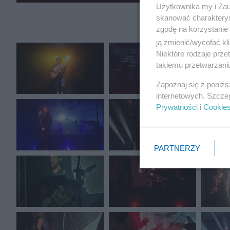
Użytkownika my i Zau
skanować charakterys
zgodę na korzystanie 
ją zmienić/wycofać kl
Niektóre rodzaje prz
takiemu przetwarzaniu
Zapoznaj się z poniż
internetowych. Szcze
Prywatności
i
Cookie
PARTNERZY