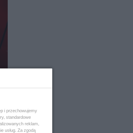
ęp i przechowujemy
ory, standardowe
alizowanych reklam,
ie usług. Za zgodą