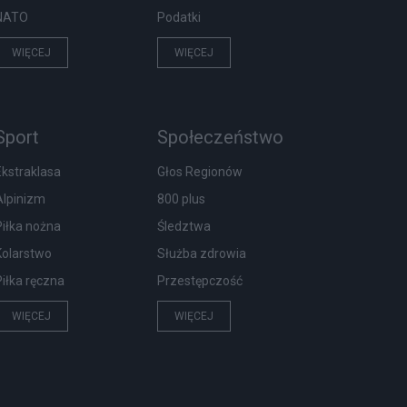
NATO
Podatki
WIĘCEJ
WIĘCEJ
Sport
Społeczeństwo
Ekstraklasa
Głos Regionów
Alpinizm
800 plus
Piłka nożna
Śledztwa
Kolarstwo
Służba zdrowia
Piłka ręczna
Przestępczość
WIĘCEJ
WIĘCEJ