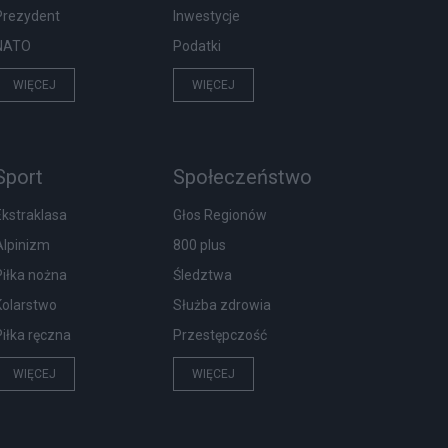
Prezydent
Inwestycje
NATO
Podatki
WIĘCEJ
WIĘCEJ
Sport
Społeczeństwo
Ekstraklasa
Głos Regionów
Alpinizm
800 plus
Piłka nożna
Śledztwa
Kolarstwo
Służba zdrowia
Piłka ręczna
Przestępczość
WIĘCEJ
WIĘCEJ