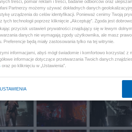
ych treści, pomiar reklam i treści, badanie odbiorców oraz ulepszan
fani Partnerzy możemy używać dokładnych danych geolokalizacyjn
tykę urządzenia do celów identyfikacji. Ponieważ cenimy Twoją pry
z tych technologii poprzez kliknięcie „Akceptuję”. Zgoda jest dobro
12 z 21
POPRZEDNIE
NASTĘPN
ikając przycisk ustawień prywatności znajdujący się w lewym dolny
etwarzania danych nie wymagają zgody użytkownika, ale masz prawo 
. Preferencje będą miały zastosowania tylko na tej witrynie.
szymi informacjami, abyś mógł świadomie i komfortowo korzystać z
gółowe informacje dotyczące przetwarzania Twoich danych znajdzi
s
oraz po kliknięciu w „Ustawienia”.
USTAWIENIA