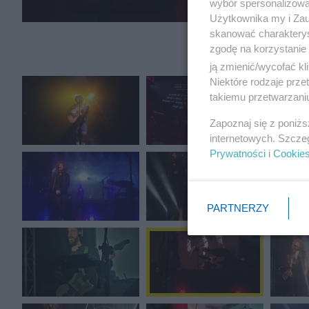
wybór spersonalizowan
Użytkownika my i Zau
skanować charakterys
zgodę na korzystanie 
ją zmienić/wycofać kl
Niektóre rodzaje prz
takiemu przetwarzaniu
Zapoznaj się z poniż
internetowych. Szcze
Prywatności
i
Cookie
PARTNERZY