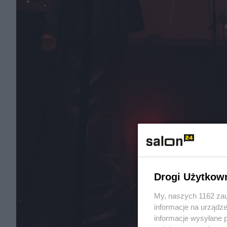
Drogi Użytkow
My, naszych 1162 zau
informacje na urządze
informacje wysyłane 