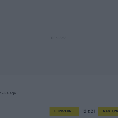
h - Relacja
12 z 21
POPRZEDNIE
NASTĘPN