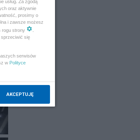
ie usług. Za zgodą
ych oraz aktywnie
watność, prosimy o
wolna i zawsze możesz
E
m rogu strony
.
sprzeciwić się
 naszych serwisów
esz w
Polityce
AKCEPTUJĘ