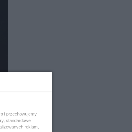
ęp i przechowujemy
ory, standardowe
alizowanych reklam,