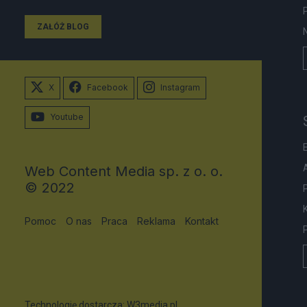
ZAŁÓŻ BLOG
X
Facebook
Instagram
Youtube
Web Content Media sp. z o. o.
© 2022
Pomoc
O nas
Praca
Reklama
Kontakt
Technologię dostarcza:
W3media.pl