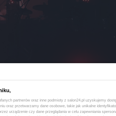
niku,
fanych partnerów oraz inne podmioty z salon24.pl uzyskujemy dost
niu oraz przetwarzamy dane osobowe, takie jak unikalne identyfikat
przez urządzenie czy dane przeglądania w celu zapewniania sperson