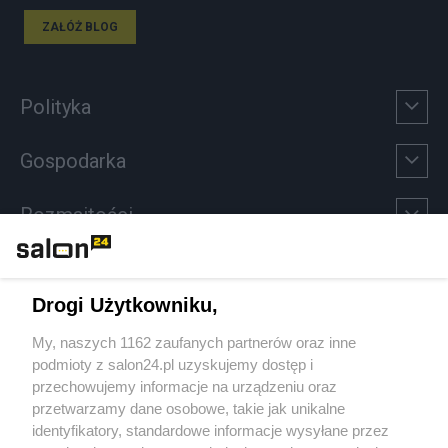
ZAŁÓŻ BLOG
Polityka
Gospodarka
Rozmaitości
Technologie
Drogi Użytkowniku,
Sport
My, naszych 1162 zaufanych partnerów oraz inne
podmioty z salon24.pl uzyskujemy dostęp i
Społeczeństwo
przechowujemy informacje na urządzeniu oraz
przetwarzamy dane osobowe, takie jak unikalne
Kultura
identyfikatory, standardowe informacje wysyłane przez