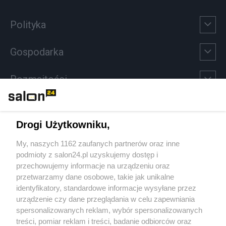
Polityka
Gospodarka
Rozmaitości
Technologie
Drogi Użytkowniku,
Sport
My, naszych 1162 zaufanych partnerów oraz inne
podmioty z salon24.pl uzyskujemy dostęp i
Społeczeństwo
przechowujemy informacje na urządzeniu oraz
przetwarzamy dane osobowe, takie jak unikalne
Kultura
identyfikatory, standardowe informacje wysyłane przez
urządzenie czy dane przeglądania w celu zapewniania
spersonalizowanych reklam, wybór spersonalizowanych
treści, pomiar reklam i treści, badanie odbiorców oraz