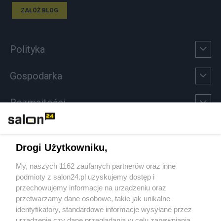
ZAŁÓŻ BLOG
Polityka
Gospodarka
Rozmaitości
Technologie
Drogi Użytkowniku,
Sport
My, naszych 1162 zaufanych partnerów oraz inne
podmioty z salon24.pl uzyskujemy dostęp i
Społeczeństwo
przechowujemy informacje na urządzeniu oraz
przetwarzamy dane osobowe, takie jak unikalne
Kultura
identyfikatory, standardowe informacje wysyłane przez
urządzenie czy dane przeglądania w celu zapewniania