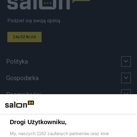
Podziel się swoją opinią
ZAŁÓŻ BLOG
Polityka
Gospodarka
Rozmaitości
Technologie
Drogi Użytkowniku,
Sport
My, naszych 1162 zaufanych partnerów oraz inne