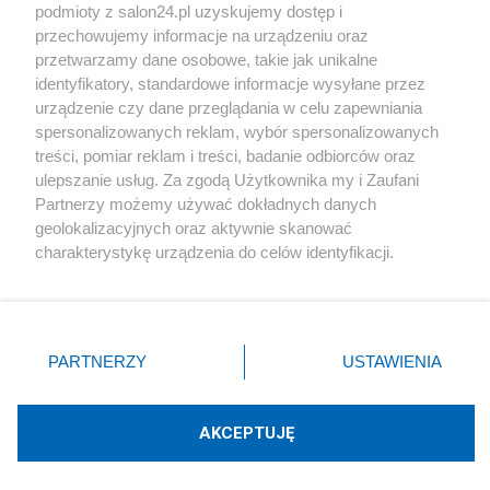
podmioty z salon24.pl uzyskujemy dostęp i
Społeczeństwo
przechowujemy informacje na urządzeniu oraz
przetwarzamy dane osobowe, takie jak unikalne
Kultura
identyfikatory, standardowe informacje wysyłane przez
urządzenie czy dane przeglądania w celu zapewniania
spersonalizowanych reklam, wybór spersonalizowanych
treści, pomiar reklam i treści, badanie odbiorców oraz
ulepszanie usług. Za zgodą Użytkownika my i Zaufani
X
Facebook
Instagram
Youtube
Partnerzy możemy używać dokładnych danych
geolokalizacyjnych oraz aktywnie skanować
charakterystykę urządzenia do celów identyfikacji.
Web Content Media sp. z o. o. © 2022
Ponieważ cenimy Twoją prywatność, prosimy o zgodę na
korzystanie z tych technologii poprzez kliknięcie
„Akceptuję”. Zgoda jest dobrowolna i zawsze możesz ją
Pomoc
O nas
Praca
Reklama
Kontakt
zmienić/wycofać klikając przycisk ustawień prywatności
PARTNERZY
USTAWIENIA
znajdujący się w lewym dolnym rogu strony
. Niektóre
rodzaje przetwarzania danych nie wymagają zgody
użytkownika, ale masz prawo sprzeciwić się takiemu
AKCEPTUJĘ
przetwarzaniu. Preferencje będą miały zastosowania tylko
Technologię dostarcza:
W3media.pl
na tej witrynie.