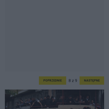
8 z 9
POPRZEDNIE
NASTĘPNE