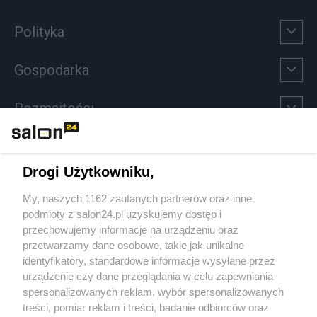
Polityka
Gospodarka
Rozmaitości
Technologie
Drogi Użytkowniku,
Sport
My, naszych 1162 zaufanych partnerów oraz inne
podmioty z salon24.pl uzyskujemy dostęp i
Społeczeństwo
przechowujemy informacje na urządzeniu oraz
przetwarzamy dane osobowe, takie jak unikalne
Kultura
identyfikatory, standardowe informacje wysyłane przez
urządzenie czy dane przeglądania w celu zapewniania
spersonalizowanych reklam, wybór spersonalizowanych
treści, pomiar reklam i treści, badanie odbiorców oraz