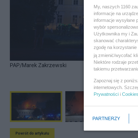
My, naszych 1160 zau
informacje na urządze
informacje wysyłane 
wybór spersonalizowan
Użytkownika my i Zau
skanować charakterys
zgodę na korzystanie 
ją zmienić/wycofać kl
Niektóre rodzaje prz
PAP/Marek Zakrzewski
takiemu przetwarzaniu
Zapoznaj się z poniż
internetowych. Szcze
Prywatności
i
Cookie
PARTNERZY
Powrót do artykułu