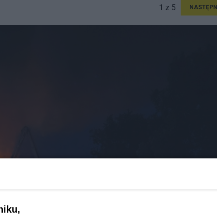
1 z 5
NASTĘPN
niku,