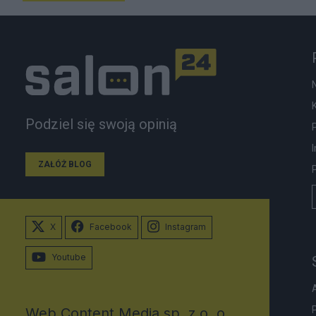
Podziel się swoją opinią
ZAŁÓŻ BLOG
X
Facebook
Instagram
Youtube
Web Content Media sp. z o. o.