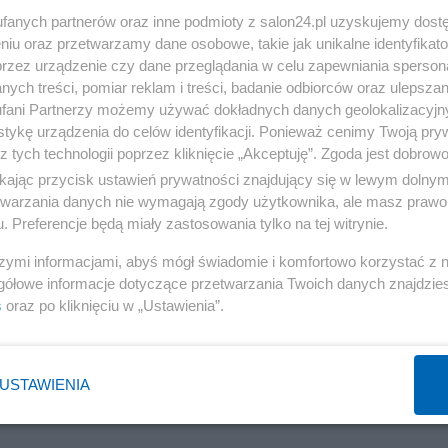
fanych partnerów oraz inne podmioty z salon24.pl uzyskujemy dost
niu oraz przetwarzamy dane osobowe, takie jak unikalne identyfikat
przez urządzenie czy dane przeglądania w celu zapewniania sperson
ych treści, pomiar reklam i treści, badanie odbiorców oraz ulepszan
fani Partnerzy możemy używać dokładnych danych geolokalizacyjn
tykę urządzenia do celów identyfikacji. Ponieważ cenimy Twoją pry
z tych technologii poprzez kliknięcie „Akceptuję”. Zgoda jest dobro
ikając przycisk ustawień prywatności znajdujący się w lewym dolny
etwarzania danych nie wymagają zgody użytkownika, ale masz prawo 
. Preferencje będą miały zastosowania tylko na tej witrynie.
1 z 5
NASTĘPN
szymi informacjami, abyś mógł świadomie i komfortowo korzystać z
gółowe informacje dotyczące przetwarzania Twoich danych znajdzi
s
oraz po kliknięciu w „Ustawienia”.
USTAWIENIA