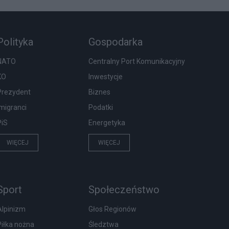
Polityka
Gospodarka
NATO
Centralny Port Komunikacyjny
KO
Inwestycje
Prezydent
Biznes
Imigranci
Podatki
PiS
Energetyka
WIĘCEJ
WIĘCEJ
Sport
Społeczeństwo
Alpinizm
Głos Regionów
Piłka nożna
Śledztwa