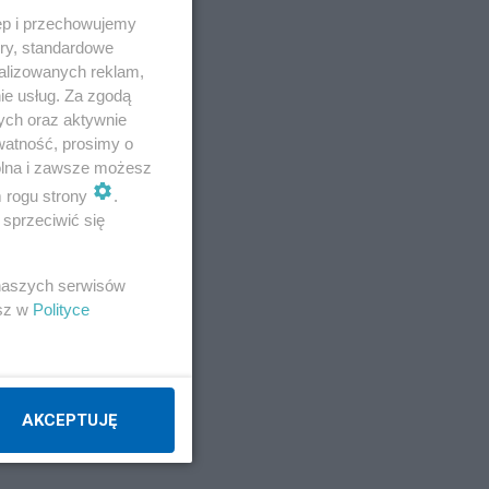
ęp i przechowujemy
ory, standardowe
alizowanych reklam,
ie usług. Za zgodą
ych oraz aktywnie
watność, prosimy o
wolna i zawsze możesz
m rogu strony
.
sprzeciwić się
E
 naszych serwisów
esz w
Polityce
AKCEPTUJĘ