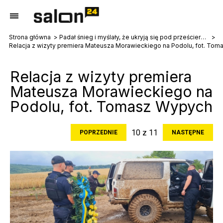
Strona główna
Padał śnieg i myślały, że ukryją się pod prześcieradłami. Rzeź polskiej wsi na Podolu
Relacja z wizyty premiera Mateusza Morawieckiego na Podolu, fot. To
Relacja z wizyty premiera
Mateusza Morawieckiego na
Podolu, fot. Tomasz Wypych
10 z 11
POPRZEDNIE
NASTĘPNE