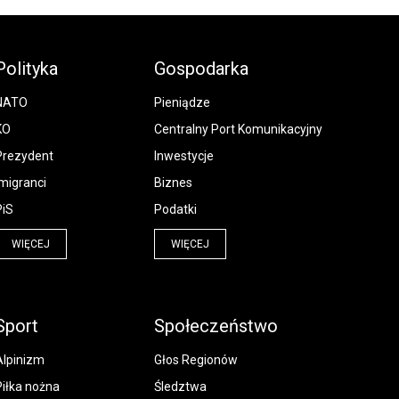
Polityka
Gospodarka
NATO
Pieniądze
KO
Centralny Port Komunikacyjny
Prezydent
Inwestycje
Imigranci
Biznes
PiS
Podatki
WIĘCEJ
WIĘCEJ
Sport
Społeczeństwo
Alpinizm
Głos Regionów
Piłka nożna
Śledztwa