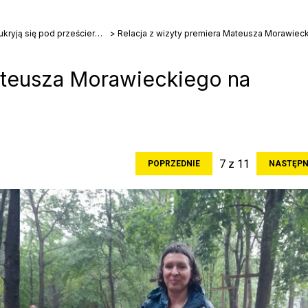
Padał śnieg i myślały, że ukryją się pod prześcieradłami. Rzeź polskiej wsi na Podolu
Relacja z wizyty premiera Mateusza Morawiec
ateusza Morawieckiego na
7 z 11
POPRZEDNIE
NASTĘPN