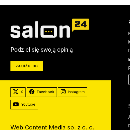
Podziel się swoją opinią
ZAŁÓŻ BLOG
X
Facebook
Instagram
Youtube
Web Content Media sp. z o. o.