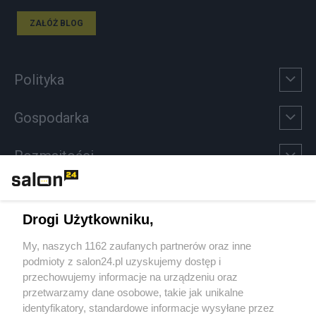
ZAŁÓŻ BLOG
Polityka
Gospodarka
Rozmaitości
Technologie
Drogi Użytkowniku,
Sport
My, naszych 1162 zaufanych partnerów oraz inne
podmioty z salon24.pl uzyskujemy dostęp i
Społeczeństwo
przechowujemy informacje na urządzeniu oraz
przetwarzamy dane osobowe, takie jak unikalne
Kultura
identyfikatory, standardowe informacje wysyłane przez