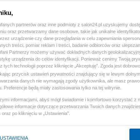
niku,
fanych partnerów oraz inne podmioty z salon24.pl uzyskujemy dost
niu oraz przetwarzamy dane osobowe, takie jak unikalne identyfikat
przez urządzenie czy dane przeglądania w celu zapewniania sperson
ych treści, pomiar reklam i treści, badanie odbiorców oraz ulepszan
fani Partnerzy możemy używać dokładnych danych geolokalizacyjn
tykę urządzenia do celów identyfikacji. Ponieważ cenimy Twoją pry
z tych technologii poprzez kliknięcie „Akceptuję”. Zgoda jest dobro
ikając przycisk ustawień prywatności znajdujący się w lewym dolny
3 z 9
etwarzania danych nie wymagają zgody użytkownika, ale masz prawo 
POPRZEDNIE
NASTĘPN
. Preferencje będą miały zastosowania tylko na tej witrynie.
szymi informacjami, abyś mógł świadomie i komfortowo korzystać z
gółowe informacje dotyczące przetwarzania Twoich danych znajdzi
s
oraz po kliknięciu w „Ustawienia”.
USTAWIENIA