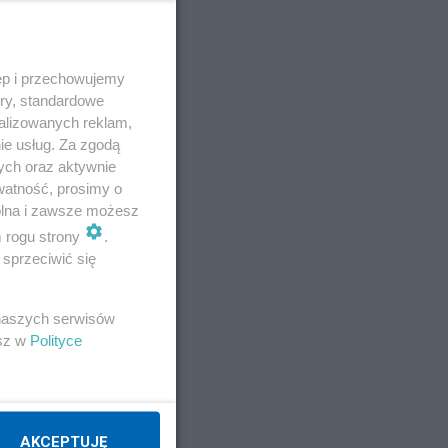
ęp i przechowujemy
ory, standardowe
alizowanych reklam,
ie usług. Za zgodą
ych oraz aktywnie
watność, prosimy o
wolna i zawsze możesz
m rogu strony
.
sprzeciwić się
E
 naszych serwisów
esz w
Polityce
AKCEPTUJĘ