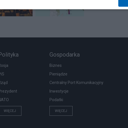
Polityka
Gospodarka
Rosja
Biznes
PiS
Pieniądze
Rząd
Centralny Port Komunikacyjny
Prezydent
Inwestycje
NATO
Podatki
WIĘCEJ
WIĘCEJ