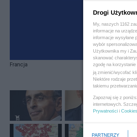
Drogi Użytkow
My, naszych 1162 zau
informacje na urządze
informacje wysyłane 
wybór spersonalizowan
Użytkownika my i Zau
skanować charakterys
Francja
zgodę na korzystanie 
ją zmienić/wycofać kl
Niektóre rodzaje prz
takiemu przetwarzaniu
Zapoznaj się z poniż
internetowych. Szcze
Prywatności
i
Cookie
PARTNERZY