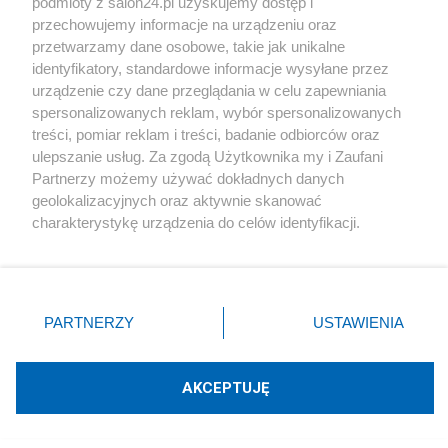
podmioty z salon24.pl uzyskujemy dostęp i
Społeczeństwo
przechowujemy informacje na urządzeniu oraz
przetwarzamy dane osobowe, takie jak unikalne
Kultura
identyfikatory, standardowe informacje wysyłane przez
urządzenie czy dane przeglądania w celu zapewniania
spersonalizowanych reklam, wybór spersonalizowanych
treści, pomiar reklam i treści, badanie odbiorców oraz
ulepszanie usług. Za zgodą Użytkownika my i Zaufani
X
Facebook
Instagram
Youtube
Partnerzy możemy używać dokładnych danych
geolokalizacyjnych oraz aktywnie skanować
charakterystykę urządzenia do celów identyfikacji.
Web Content Media sp. z o. o. © 2022
Ponieważ cenimy Twoją prywatność, prosimy o zgodę na
korzystanie z tych technologii poprzez kliknięcie
„Akceptuję”. Zgoda jest dobrowolna i zawsze możesz ją
Pomoc
O nas
Praca
Reklama
Kontakt
zmienić/wycofać klikając przycisk ustawień prywatności
PARTNERZY
USTAWIENIA
znajdujący się w lewym dolnym rogu strony
. Niektóre
rodzaje przetwarzania danych nie wymagają zgody
użytkownika, ale masz prawo sprzeciwić się takiemu
AKCEPTUJĘ
przetwarzaniu. Preferencje będą miały zastosowania tylko
Technologię dostarcza:
W3media.pl
na tej witrynie.