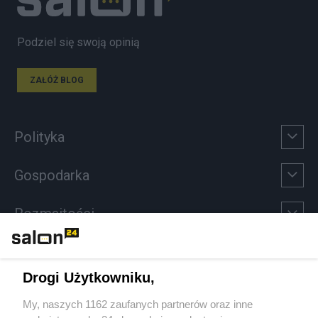
Podziel się swoją opinią
ZAŁÓŻ BLOG
Polityka
Gospodarka
Rozmaitości
Technologie
Drogi Użytkowniku,
Sport
My, naszych 1162 zaufanych partnerów oraz inne