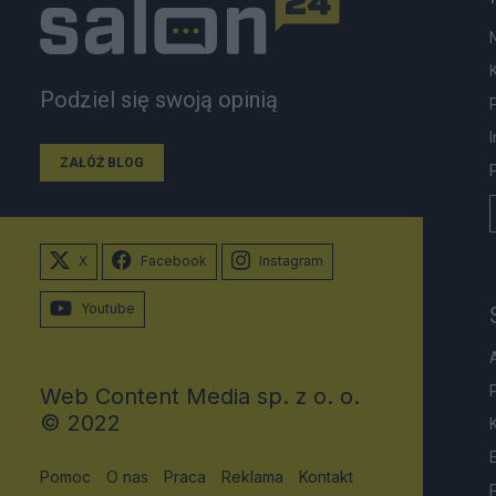
Podziel się swoją opinią
ZAŁÓŻ BLOG
X
Facebook
Instagram
Youtube
Web Content Media sp. z o. o.
© 2022
Pomoc
O nas
Praca
Reklama
Kontakt