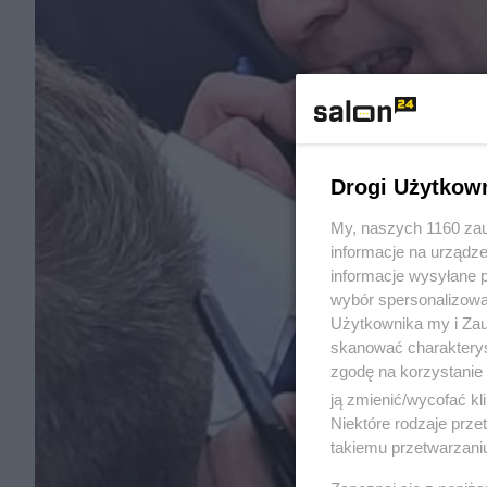
Drogi Użytkow
My, naszych 1160 zau
informacje na urządze
informacje wysyłane 
wybór spersonalizowan
Użytkownika my i Zau
skanować charakterys
zgodę na korzystanie 
ją zmienić/wycofać kl
Niektóre rodzaje prz
takiemu przetwarzaniu