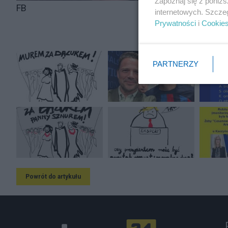
Zapoznaj się z poniż
FB
internetowych. Szcze
Prywatności
i
Cookie
PARTNERZY
Powrót do artykułu