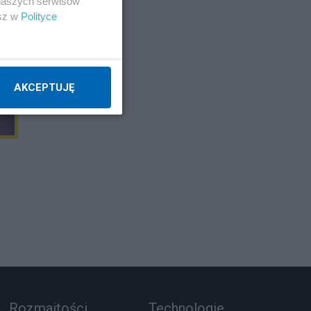
 naszych serwisów
esz w
Polityce
E
AKCEPTUJĘ
Rozmaitości
Technologie