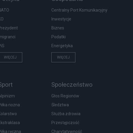
NATO
Centralny Port Komunikacyjny
KO
Inwestycje
Prezydent
Biznes
Imigranci
Podatki
PiS
Energetyka
WIĘCEJ
WIĘCEJ
Sport
Społeczeństwo
Alpinizm
Głos Regionów
Piłka nożna
Śledztwa
Kolarstwo
Służba zdrowia
Ekstraklasa
Przestępczość
Piłka ręczna
Charytatywność