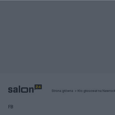
Strona główna
Kto głosował na Nawroc
FB