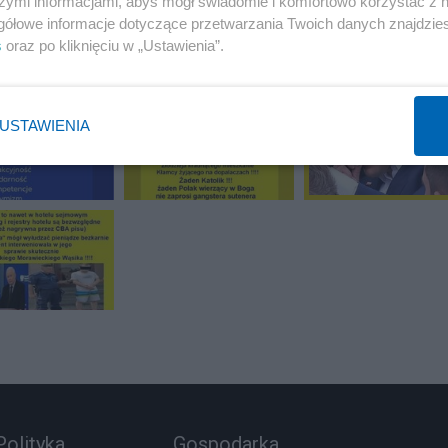
szymi informacjami, abyś mógł świadomie i komfortowo korzystać z
gółowe informacje dotyczące przetwarzania Twoich danych znajdzi
s
oraz po kliknięciu w „Ustawienia”.
5 z 8
POPRZEDNIE
NASTĘPN
USTAWIENIA
Polityka
Gospodarka