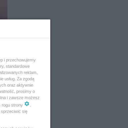
ęp i przechowujemy
ory, standardowe
alizowanych reklam,
ie usług. Za zgodą
ych oraz aktywnie
watność, prosimy o
wolna i zawsze możesz
m rogu strony
.
sprzeciwić się