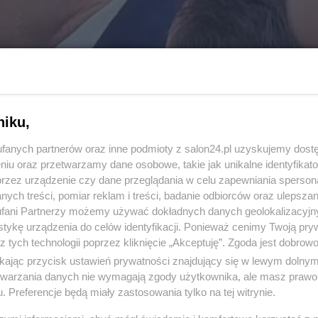
niku,
fanych partnerów oraz inne podmioty z salon24.pl uzyskujemy dost
niu oraz przetwarzamy dane osobowe, takie jak unikalne identyfikat
przez urządzenie czy dane przeglądania w celu zapewniania sperson
ych treści, pomiar reklam i treści, badanie odbiorców oraz ulepszan
fani Partnerzy możemy używać dokładnych danych geolokalizacyjn
tykę urządzenia do celów identyfikacji. Ponieważ cenimy Twoją pry
z tych technologii poprzez kliknięcie „Akceptuję”. Zgoda jest dobro
ikając przycisk ustawień prywatności znajdujący się w lewym dolny
etwarzania danych nie wymagają zgody użytkownika, ale masz prawo 
. Preferencje będą miały zastosowania tylko na tej witrynie.