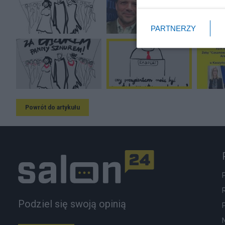
PARTNERZY
Powrót do artykułu
Podziel się swoją opinią