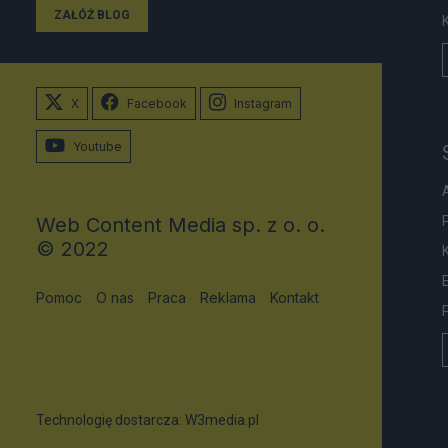
ZAŁÓŻ BLOG
X
Facebook
Instagram
Youtube
Web Content Media sp. z o. o.
© 2022
Pomoc
O nas
Praca
Reklama
Kontakt
Technologię dostarcza:
W3media.pl