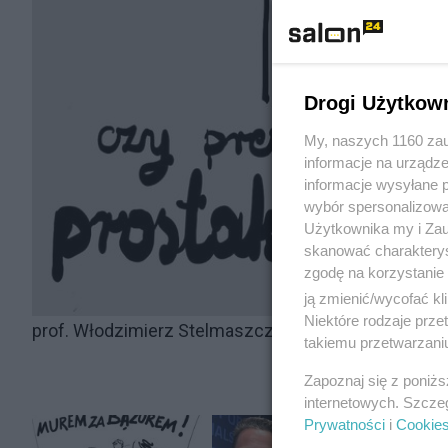
Drogi Użytkow
My, naszych 1160 zau
informacje na urządze
informacje wysyłane 
wybór spersonalizowan
Użytkownika my i Zau
skanować charakterys
zgodę na korzystanie 
ją zmienić/wycofać kl
Niektóre rodzaje prz
prof. Włodzimierz Stelmaszczyk
takiemu przetwarzaniu
Zapoznaj się z poniż
internetowych. Szcze
Prywatności
i
Cookie