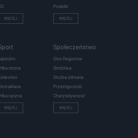
KO
Podatki
WIĘCEJ
WIĘCEJ
Sport
Społeczeństwo
Alpinizm
Głos Regionów
Piłka nożna
Śledztwa
Kolarstwo
Służba zdrowia
Ekstraklasa
Przestępczość
Piłka ręczna
Charytatywność
WIĘCEJ
WIĘCEJ