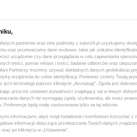
niku,
fanych partnerów oraz inne podmioty z salon24.pl uzyskujemy dost
niu oraz przetwarzamy dane osobowe, takie jak unikalne identyfikat
przez urządzenie czy dane przeglądania w celu zapewniania sperson
ych treści, pomiar reklam i treści, badanie odbiorców oraz ulepszan
fani Partnerzy możemy używać dokładnych danych geolokalizacyjn
tykę urządzenia do celów identyfikacji. Ponieważ cenimy Twoją pry
z tych technologii poprzez kliknięcie „Akceptuję”. Zgoda jest dobro
ikając przycisk ustawień prywatności znajdujący się w lewym dolny
etwarzania danych nie wymagają zgody użytkownika, ale masz prawo 
. Preferencje będą miały zastosowania tylko na tej witrynie.
7 z 8
POPRZEDNIE
NASTĘPN
szymi informacjami, abyś mógł świadomie i komfortowo korzystać z
gółowe informacje dotyczące przetwarzania Twoich danych znajdzi
s
oraz po kliknięciu w „Ustawienia”.