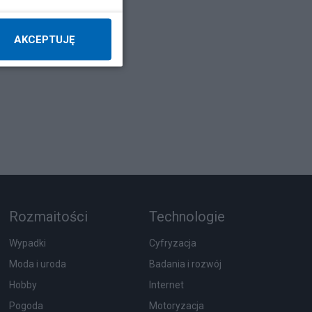
AKCEPTUJĘ
Rozmaitości
Technologie
Wypadki
Cyfryzacja
Moda i uroda
Badania i rozwój
Hobby
Internet
Pogoda
Motoryzacja