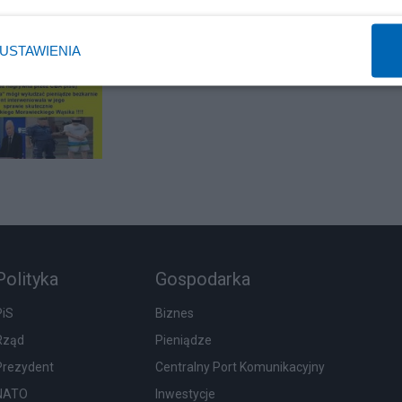
USTAWIENIA
Polityka
Gospodarka
PiS
Biznes
Rząd
Pieniądze
Prezydent
Centralny Port Komunikacyjny
NATO
Inwestycje