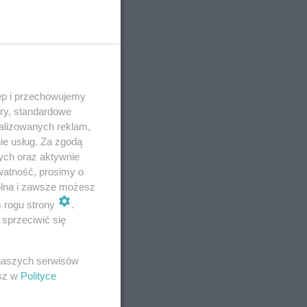
ęp i przechowujemy
ory, standardowe
alizowanych reklam,
ie usług. Za zgodą
ych oraz aktywnie
watność, prosimy o
wolna i zawsze możesz
m rogu strony
.
sprzeciwić się
E
 naszych serwisów
esz w
Polityce