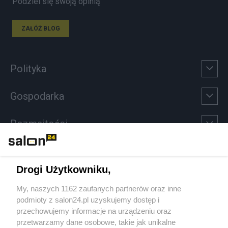
Podziel się swoją opinią
ZAŁÓŻ BLOG
Polityka
Gospodarka
Rozmaitości
Technologie
Drogi Użytkowniku,
Sport
My, naszych 1162 zaufanych partnerów oraz inne
podmioty z salon24.pl uzyskujemy dostęp i
Społeczeństwo
przechowujemy informacje na urządzeniu oraz
przetwarzamy dane osobowe, takie jak unikalne