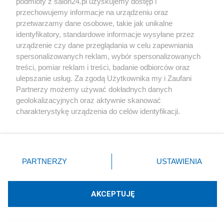
podmioty z salon24.pl uzyskujemy dostęp i
przechowujemy informacje na urządzeniu oraz
przetwarzamy dane osobowe, takie jak unikalne
identyfikatory, standardowe informacje wysyłane przez
urządzenie czy dane przeglądania w celu zapewniania
spersonalizowanych reklam, wybór spersonalizowanych
treści, pomiar reklam i treści, badanie odbiorców oraz
ulepszanie usług. Za zgodą Użytkownika my i Zaufani
Partnerzy możemy używać dokładnych danych
geolokalizacyjnych oraz aktywnie skanować
charakterystykę urządzenia do celów identyfikacji.
Zobacz galerię zdjęć:
Ponieważ cenimy Twoją prywatność, prosimy o zgodę na
korzystanie z tych technologii poprzez kliknięcie
„Akceptuję”. Zgoda jest dobrowolna i zawsze możesz ją
zmienić/wycofać klikając przycisk ustawień prywatności
PARTNERZY
USTAWIENIA
znajdujący się w lewym dolnym rogu strony
. Niektóre
rodzaje przetwarzania danych nie wymagają zgody
użytkownika, ale masz prawo sprzeciwić się takiemu
AKCEPTUJĘ
przetwarzaniu. Preferencje będą miały zastosowania tylko
na tej witrynie.