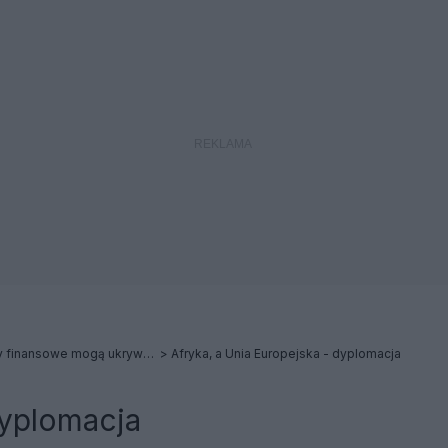
Skomplikowane struktury finansowe mogą ukrywać, kto naprawdę zgarnia zyski
Afryka, a Unia Europejska - dyplomacja
dyplomacja