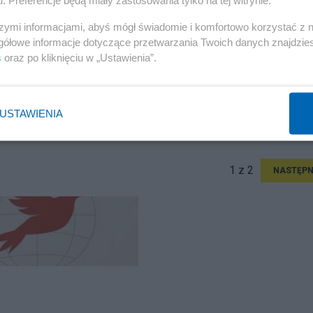
. Preferencje będą miały zastosowania tylko na tej witrynie.
szymi informacjami, abyś mógł świadomie i komfortowo korzystać z
gółowe informacje dotyczące przetwarzania Twoich danych znajdzi
s
oraz po kliknięciu w „Ustawienia”.
USTAWIENIA
1 z 2
NASTĘPN