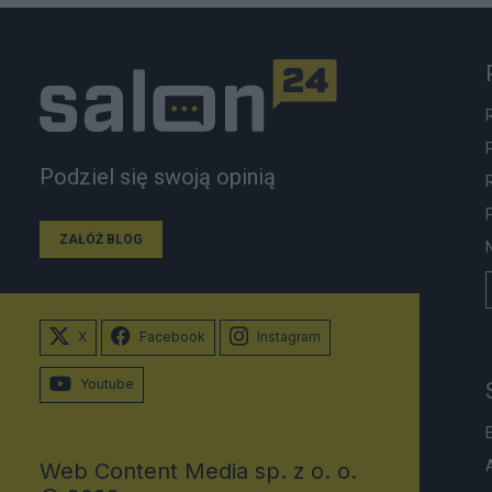
Podziel się swoją opinią
ZAŁÓŻ BLOG
X
Facebook
Instagram
Youtube
Web Content Media sp. z o. o.