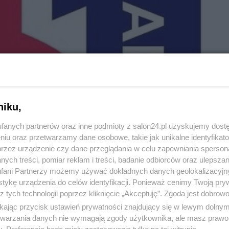
niku,
fanych partnerów oraz inne podmioty z salon24.pl uzyskujemy dost
niu oraz przetwarzamy dane osobowe, takie jak unikalne identyfikat
przez urządzenie czy dane przeglądania w celu zapewniania sperson
ych treści, pomiar reklam i treści, badanie odbiorców oraz ulepszan
fani Partnerzy możemy używać dokładnych danych geolokalizacyjn
tykę urządzenia do celów identyfikacji. Ponieważ cenimy Twoją pry
z tych technologii poprzez kliknięcie „Akceptuję”. Zgoda jest dobro
ikając przycisk ustawień prywatności znajdujący się w lewym dolny
etwarzania danych nie wymagają zgody użytkownika, ale masz prawo 