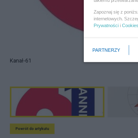
takiemu przetwarzaniu
Zapoznaj się z poniż
internetowych. Szcze
Prywatności
i
Cookie
PARTNERZY
Kanał-61
Powrót do artykułu