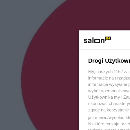
Drogi Użytkow
My, naszych 1162 zau
informacje na urządze
informacje wysyłane 
wybór spersonalizowan
Użytkownika my i Zau
skanować charakterys
zgodę na korzystanie 
ją zmienić/wycofać kl
Niektóre rodzaje prz