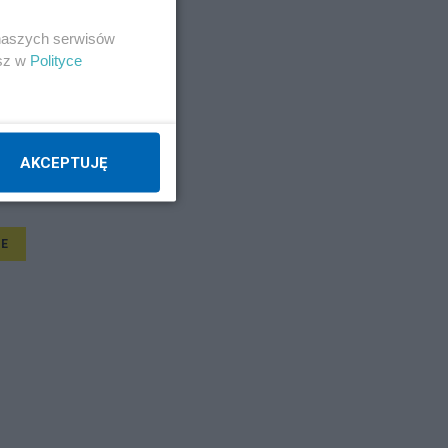
 naszych serwisów
esz w
Polityce
AKCEPTUJĘ
E