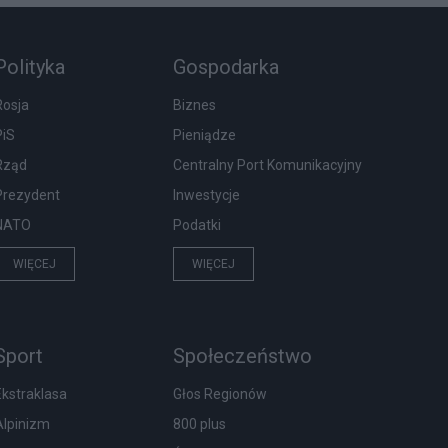
Polityka
Gospodarka
Rosja
Biznes
PiS
Pieniądze
Rząd
Centralny Port Komunikacyjny
Prezydent
Inwestycje
NATO
Podatki
WIĘCEJ
WIĘCEJ
Sport
Społeczeństwo
Ekstraklasa
Głos Regionów
Alpinizm
800 plus