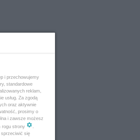
ęp i przechowujemy
ory, standardowe
alizowanych reklam,
ie usług. Za zgodą
ych oraz aktywnie
watność, prosimy o
wolna i zawsze możesz
m rogu strony
.
sprzeciwić się