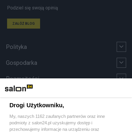
Podziel się swoją opinią
ZAŁÓŻ BLOG
Polityka
Gospodarka
Rozmaitości
Technologie
Drogi Użytkowniku,
Sport
My, naszych 1162 zaufanych partnerów oraz inne
podmioty z salon24.pl uzyskujemy dostęp i
Społeczeństwo
przechowujemy informacje na urządzeniu oraz