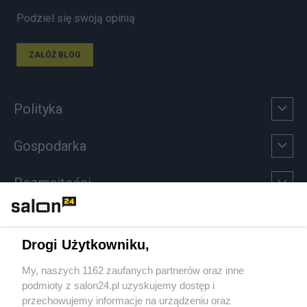
Podziel się swoją opinią
ZAŁÓŻ BLOG
Polityka
Gospodarka
Rozmaitości
Technologie
Drogi Użytkowniku,
Sport
My, naszych 1162 zaufanych partnerów oraz inne
podmioty z salon24.pl uzyskujemy dostęp i
Społeczeństwo
przechowujemy informacje na urządzeniu oraz