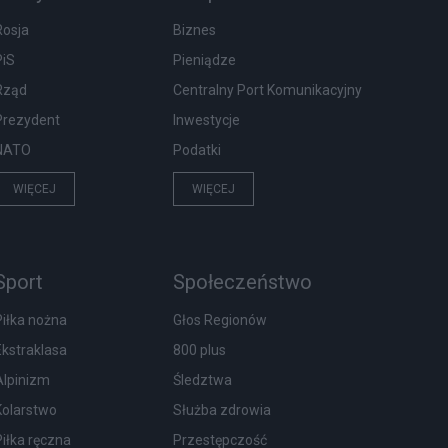
Rosja
Biznes
PiS
Pieniądze
Rząd
Centralny Port Komunikacyjny
Prezydent
Inwestycje
NATO
Podatki
WIĘCEJ
WIĘCEJ
Sport
Społeczeństwo
Piłka nożna
Głos Regionów
Ekstraklasa
800 plus
Alpinizm
Śledztwa
Kolarstwo
Służba zdrowia
Piłka ręczna
Przestępczość