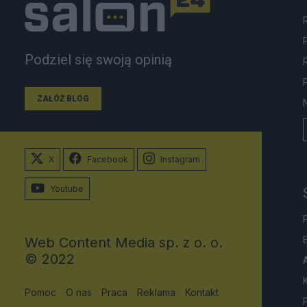
Podziel się swoją opinią
ZAŁÓŻ BLOG
X
Facebook
Instagram
Youtube
Web Content Media sp. z o. o.
© 2022
Pomoc
O nas
Praca
Reklama
Kontakt