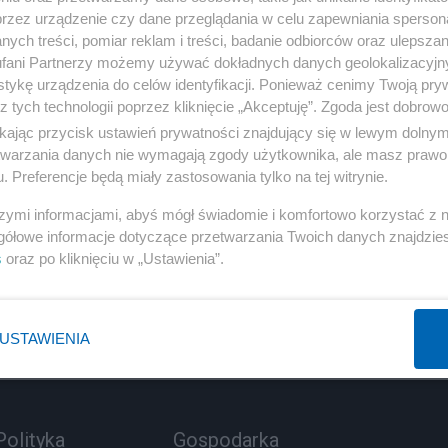
przez urządzenie czy dane przeglądania w celu zapewniania sperson
ych treści, pomiar reklam i treści, badanie odbiorców oraz ulepszan
fani Partnerzy możemy używać dokładnych danych geolokalizacyjn
tykę urządzenia do celów identyfikacji. Ponieważ cenimy Twoją pry
z tych technologii poprzez kliknięcie „Akceptuję”. Zgoda jest dobro
ikając przycisk ustawień prywatności znajdujący się w lewym dolny
etwarzania danych nie wymagają zgody użytkownika, ale masz prawo 
1 
. Preferencje będą miały zastosowania tylko na tej witrynie.
szymi informacjami, abyś mógł świadomie i komfortowo korzystać z
gółowe informacje dotyczące przetwarzania Twoich danych znajdzi
s
oraz po kliknięciu w „Ustawienia”.
USTAWIENIA
Polityka
Gospodarka