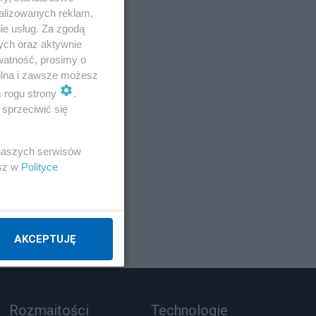
alizowanych reklam,
ie usług. Za zgodą
ych oraz aktywnie
watność, prosimy o
wolna i zawsze możesz
m rogu strony
.
sprzeciwić się
z 1
 naszych serwisów
esz w
Polityce
AKCEPTUJĘ
Rozmaitości
Technologie