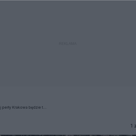
Grabarz architektonicznej perły Krakowa będzie teraz zmieniał Konstytucję RP!
1 