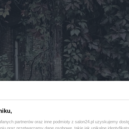
niku,
fanych partnerów oraz inne podmioty z salon24.pl uzyskujemy dost
niu oraz przetwarzamy dane osobowe, takie jak unikalne identyfikat