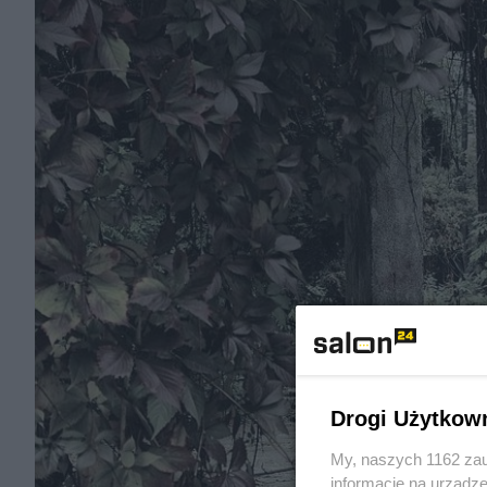
Drogi Użytkow
My, naszych 1162 zau
informacje na urządze