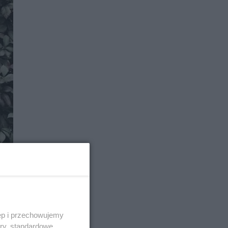
ęp i przechowujemy
ory, standardowe