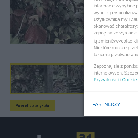
informacje wysyłane 
wybór spersonalizowan
Użytkownika my i Zau
skanować charakterys
zgodę na korzystanie 
ją zmienić/wycofać kl
Niektóre rodzaje prz
takiemu przetwarzaniu
Zapoznaj się z poniż
internetowych. Szcze
Prywatności
i
Cookie
PARTNERZY
Powrót do artykułu