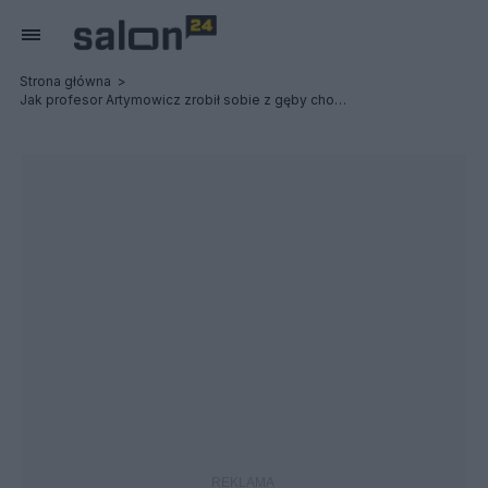
Strona główna
Jak profesor Artymowicz zrobił sobie z gęby cholewę; Smolensk po 16 latach