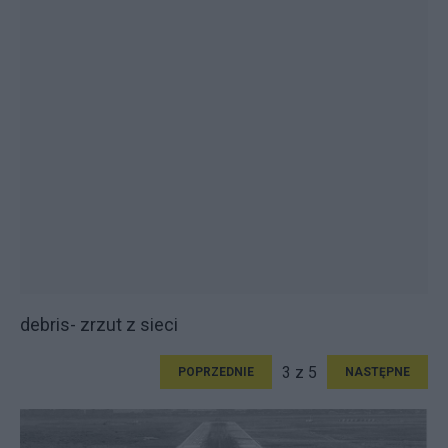
debris- zrzut z sieci
3 z 5
POPRZEDNIE
NASTĘPNE