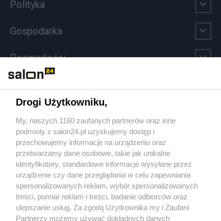
Polityka
Gospodarka
Rozmaitości
Technologie
Drogi Użytkowniku,
Sport
My, naszych 1160 zaufanych partnerów oraz inne
podmioty z salon24.pl uzyskujemy dostęp i
Społeczeństwo
przechowujemy informacje na urządzeniu oraz
przetwarzamy dane osobowe, takie jak unikalne
Kultura
identyfikatory, standardowe informacje wysyłane przez
urządzenie czy dane przeglądania w celu zapewniania
spersonalizowanych reklam, wybór spersonalizowanych
treści, pomiar reklam i treści, badanie odbiorców oraz
ulepszanie usług. Za zgodą Użytkownika my i Zaufani
X
Facebook
Instagram
Youtube
Partnerzy możemy używać dokładnych danych