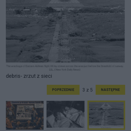
debris- zrzut z sieci
3 z 5
POPRZEDNIE
NASTĘPNE