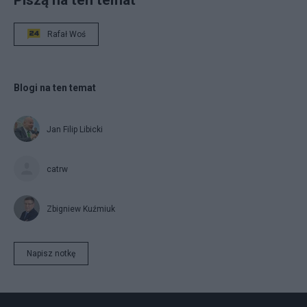
Rafał Woś
Blogi na ten temat
Jan Filip Libicki
catrw
Zbigniew Kuźmiuk
Napisz notkę