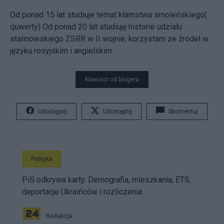
Od ponad 15 lat studiuje temat kłamstwa smoleńskiego(
quwerty) Od ponad 20 lat studiuję historie udziału
stalinowskiego ZSRR w II wojnie; korzystam ze źródeł w
języku rosyjskim i angielskim.
Nowości od blogera
Udostępnij
Udostępnij
Skomentuj
Polityka
PiS odkrywa karty. Demografia, mieszkania, ETS,
deportacje Ukraińców i rozliczenia
Redakcja