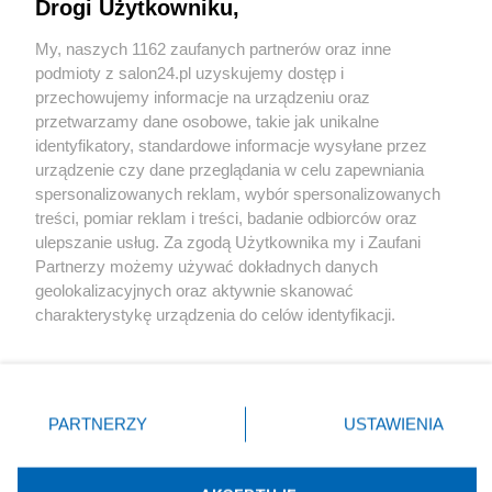
Drogi Użytkowniku,
Sport
My, naszych 1162 zaufanych partnerów oraz inne
podmioty z salon24.pl uzyskujemy dostęp i
Społeczeństwo
przechowujemy informacje na urządzeniu oraz
przetwarzamy dane osobowe, takie jak unikalne
Kultura
identyfikatory, standardowe informacje wysyłane przez
urządzenie czy dane przeglądania w celu zapewniania
spersonalizowanych reklam, wybór spersonalizowanych
treści, pomiar reklam i treści, badanie odbiorców oraz
ulepszanie usług. Za zgodą Użytkownika my i Zaufani
X
Facebook
Instagram
Youtube
Partnerzy możemy używać dokładnych danych
geolokalizacyjnych oraz aktywnie skanować
charakterystykę urządzenia do celów identyfikacji.
Web Content Media sp. z o. o. © 2022
Ponieważ cenimy Twoją prywatność, prosimy o zgodę na
korzystanie z tych technologii poprzez kliknięcie
„Akceptuję”. Zgoda jest dobrowolna i zawsze możesz ją
Pomoc
O nas
Praca
Reklama
Kontakt
zmienić/wycofać klikając przycisk ustawień prywatności
PARTNERZY
USTAWIENIA
znajdujący się w lewym dolnym rogu strony
. Niektóre
rodzaje przetwarzania danych nie wymagają zgody
użytkownika, ale masz prawo sprzeciwić się takiemu