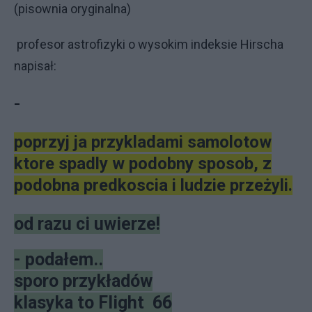
(pisownia oryginalna)
profesor astrofizyki o wysokim indeksie Hirscha
napisał:
-
poprzyj ja przykladami samolotow
ktore spadly w podobny sposob, z
podobna predkoscia i ludzie przeżyli.
od razu ci uwierze!
- podałem..
sporo przykładów
klasyka to Flight 66