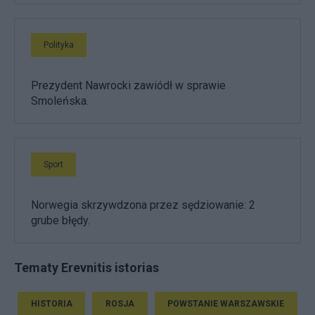
Polityka
Prezydent Nawrocki zawiódł w sprawie
Smoleńska.
Sport
Norwegia skrzywdzona przez sędziowanie: 2
grube błędy.
Tematy Erevnitis istorias
HISTORIA
ROSJA
POWSTANIE WARSZAWSKIE