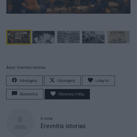
Autor: Erevnitis istorias
Udostępnij
Udostępnij
Lubię to!
Skomentuj
Obserwuj notkę
O mnie
Erevnitis istorias