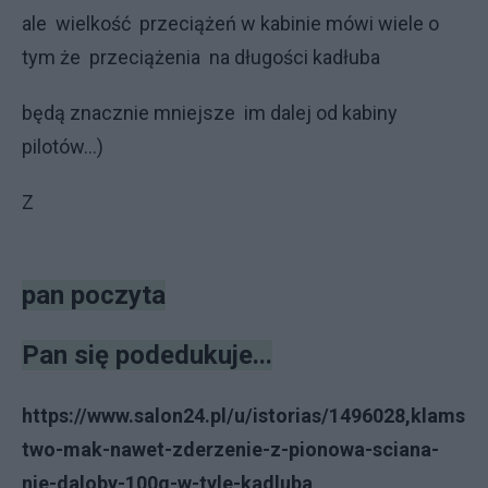
ale wielkość przeciążeń w kabinie mówi wiele o
tym że przeciążenia na długości kadłuba
będą znacznie mniejsze im dalej od kabiny
pilotów...)
Z
pan poczyta
Pan się podedukuje...
https://www.salon24.pl/u/istorias/1496028,klams
two-mak-nawet-zderzenie-z-pionowa-sciana-
nie-daloby-100g-w-tyle-kadluba