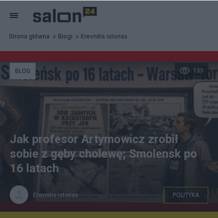
Strona główna
Blogi
Erevnitis istorias
133
BLOG
Jak profesor Artymowicz zrobił
sobie z gęby cholewę; Smolensk po
16 latach
Erevnitis istorias
POLITYKA
konferencja - AI