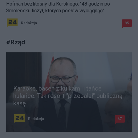
Hofman bezlitosny dla Kurskiego. "48 godzin po
Smoleńsku liczył, których posłów wyciągnąć"
Redakcja
85
#
Rząd
Karaoke, basen z kulkami i tańce
hulańce. Tak resort "przepalał" publiczną
kasę
Redakcja
67