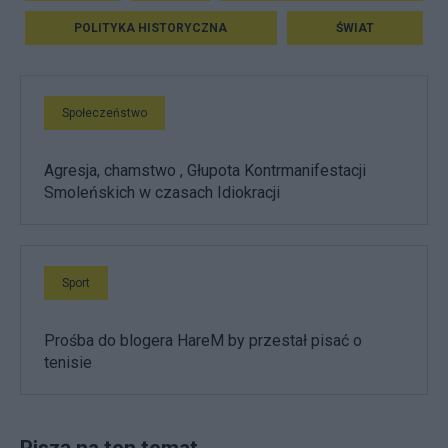
POLITYKA HISTORYCZNA
ŚWIAT
Społeczeństwo
Agresja, chamstwo , Głupota Kontrmanifestacji
Smoleńskich w czasach Idiokracji
Sport
Prośba do blogera HareM by przestał pisać o
tenisie
Piszą na ten temat