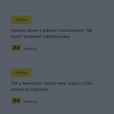
Polityka
Karaoke, basen z kulkami i tańce hulańce. Tak
resort "przepalał" publiczną kasę
Redakcja
Polityka
Rok z Nawrockim. Głośne weta, sojusz z USA i
powrót do Trójmorza
Redakcja