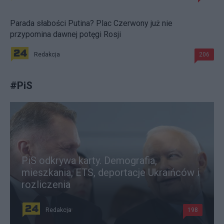
Parada słabości Putina? Plac Czerwony już nie
przypomina dawnej potęgi Rosji
Redakcja
206
#
PiS
PiS odkrywa karty. Demografia,
mieszkania, ETS, deportacje Ukraińców i
rozliczenia
Redakcja
198