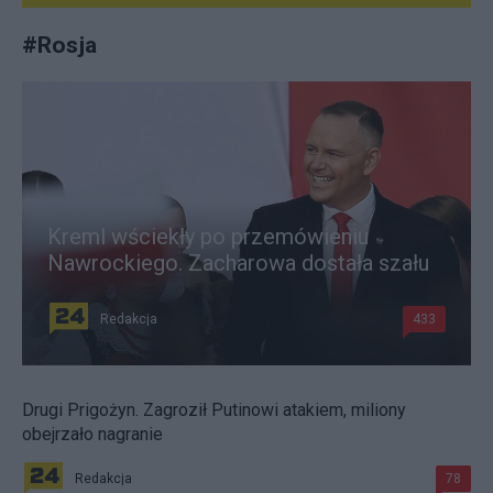
#
Rosja
Kreml wściekły po przemówieniu
Nawrockiego. Zacharowa dostała szału
Redakcja
433
Drugi Prigożyn. Zagroził Putinowi atakiem, miliony
obejrzało nagranie
Redakcja
78