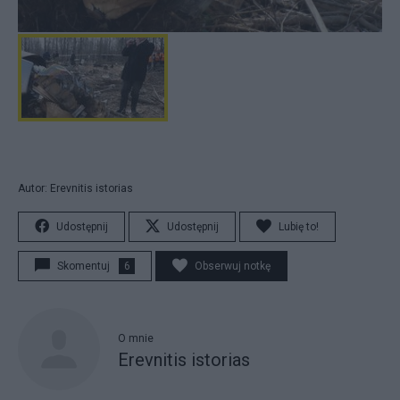
Autor: Erevnitis istorias
Udostępnij
Udostępnij
Lubię to!
Skomentuj
6
Obserwuj notkę
O mnie
Erevnitis istorias