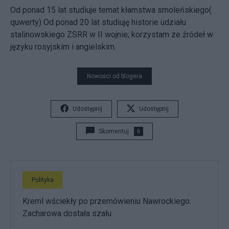
Od ponad 15 lat studiuje temat kłamstwa smoleńskiego(
quwerty) Od ponad 20 lat studiuję historie udziału
stalinowskiego ZSRR w II wojnie; korzystam ze źródeł w
języku rosyjskim i angielskim.
Nowości od blogera
Udostępnij
Udostępnij
Skomentuj
6
Polityka
Kreml wściekły po przemówieniu Nawrockiego.
Zacharowa dostała szału