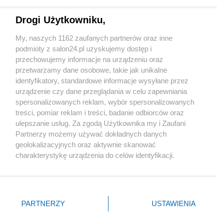
Technologie
Drogi Użytkowniku,
Sport
My, naszych 1162 zaufanych partnerów oraz inne
podmioty z salon24.pl uzyskujemy dostęp i
Społeczeństwo
przechowujemy informacje na urządzeniu oraz
przetwarzamy dane osobowe, takie jak unikalne
Kultura
identyfikatory, standardowe informacje wysyłane przez
urządzenie czy dane przeglądania w celu zapewniania
spersonalizowanych reklam, wybór spersonalizowanych
treści, pomiar reklam i treści, badanie odbiorców oraz
ulepszanie usług. Za zgodą Użytkownika my i Zaufani
X
Facebook
Instagram
Youtube
Partnerzy możemy używać dokładnych danych
geolokalizacyjnych oraz aktywnie skanować
charakterystykę urządzenia do celów identyfikacji.
Web Content Media sp. z o. o. © 2022
Ponieważ cenimy Twoją prywatność, prosimy o zgodę na
korzystanie z tych technologii poprzez kliknięcie
„Akceptuję”. Zgoda jest dobrowolna i zawsze możesz ją
Pomoc
O nas
Praca
Reklama
Kontakt
zmienić/wycofać klikając przycisk ustawień prywatności
PARTNERZY
USTAWIENIA
znajdujący się w lewym dolnym rogu strony
. Niektóre