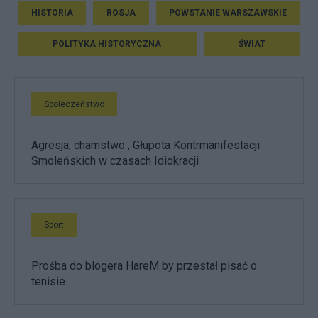
HISTORIA
ROSJA
POWSTANIE WARSZAWSKIE
POLITYKA HISTORYCZNA
ŚWIAT
Społeczeństwo
Agresja, chamstwo , Głupota Kontrmanifestacji
Smoleńskich w czasach Idiokracji
Sport
Prośba do blogera HareM by przestał pisać o
tenisie