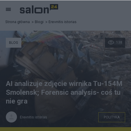
Strona główna
Blogi
Erevnitis istorias
138
BLOG
AI analizuje zdjęcie wirnika Tu-154M
Smolensk; Forensic analysis- coś tu
nie gra
Erevnitis istorias
POLITYKA
wirnik I stopnia- zrzyut z Nienzniknelo