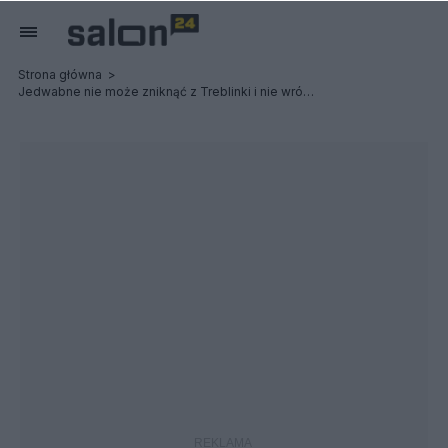
Strona główna
Jedwabne nie może zniknąć z Treblinki i nie wrócić do Jedwabnego