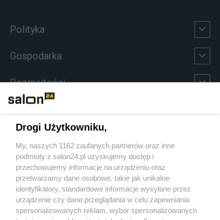
Polityka
Gospodarka
Rozmaitości
Technologie
Drogi Użytkowniku,
Sport
My, naszych 1162 zaufanych partnerów oraz inne
podmioty z salon24.pl uzyskujemy dostęp i
Społeczeństwo
przechowujemy informacje na urządzeniu oraz
przetwarzamy dane osobowe, takie jak unikalne
Kultura
identyfikatory, standardowe informacje wysyłane przez
urządzenie czy dane przeglądania w celu zapewniania
spersonalizowanych reklam, wybór spersonalizowanych