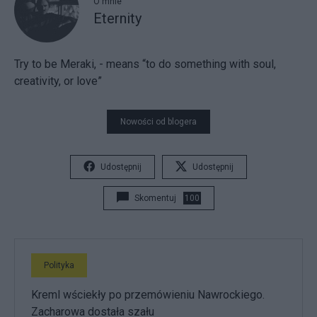
O mnie
Eternity
Try to be Meraki, - means “to do something with soul,
creativity, or love”
Nowości od blogera
Udostępnij
Udostępnij
Skomentuj
100
Polityka
Kreml wściekły po przemówieniu Nawrockiego.
Zacharowa dostała szału