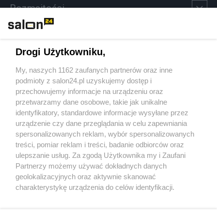
Rozmaitości
Technologie
Drogi Użytkowniku,
Sport
My, naszych 1162 zaufanych partnerów oraz inne
podmioty z salon24.pl uzyskujemy dostęp i
Społeczeństwo
przechowujemy informacje na urządzeniu oraz
przetwarzamy dane osobowe, takie jak unikalne
Kultura
identyfikatory, standardowe informacje wysyłane przez
urządzenie czy dane przeglądania w celu zapewniania
spersonalizowanych reklam, wybór spersonalizowanych
treści, pomiar reklam i treści, badanie odbiorców oraz
ulepszanie usług. Za zgodą Użytkownika my i Zaufani
X
Facebook
Instagram
Youtube
Partnerzy możemy używać dokładnych danych
geolokalizacyjnych oraz aktywnie skanować
charakterystykę urządzenia do celów identyfikacji.
Web Content Media sp. z o. o. © 2022
Ponieważ cenimy Twoją prywatność, prosimy o zgodę na
korzystanie z tych technologii poprzez kliknięcie