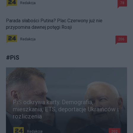
Redakcja
78
Parada słabości Putina? Plac Czerwony już nie
przypomina dawnej potęgi Rosji
Redakcja
206
#
PiS
PiS odkrywa karty. Demografia,
mieszkania, ETS, deportacje Ukraińców i
rozliczenia
Redakcja
202