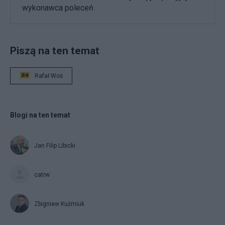
wykonawca poleceń
Piszą na ten temat
Rafał Woś
Blogi na ten temat
Jan Filip Libicki
catrw
Zbigniew Kuźmiuk