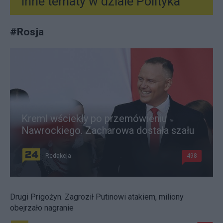
Inne tematy w dziale
Polityka
#
Rosja
Kreml wściekły po przemówieniu
Nawrockiego. Zacharowa dostała szału
Redakcja
498
Drugi Prigożyn. Zagroził Putinowi atakiem, miliony
obejrzało nagranie