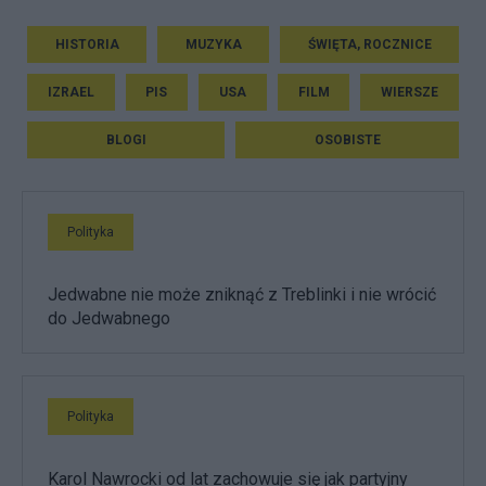
HISTORIA
MUZYKA
ŚWIĘTA, ROCZNICE
IZRAEL
PIS
USA
FILM
WIERSZE
BLOGI
OSOBISTE
Polityka
Jedwabne nie może zniknąć z Treblinki i nie wrócić
do Jedwabnego
Polityka
Karol Nawrocki od lat zachowuje się jak partyjny