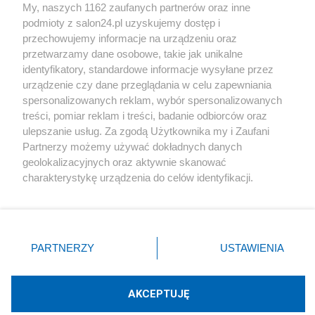
My, naszych 1162 zaufanych partnerów oraz inne
podmioty z salon24.pl uzyskujemy dostęp i
Społeczeństwo
przechowujemy informacje na urządzeniu oraz
przetwarzamy dane osobowe, takie jak unikalne
Kultura
identyfikatory, standardowe informacje wysyłane przez
urządzenie czy dane przeglądania w celu zapewniania
spersonalizowanych reklam, wybór spersonalizowanych
treści, pomiar reklam i treści, badanie odbiorców oraz
ulepszanie usług. Za zgodą Użytkownika my i Zaufani
X
Facebook
Instagram
Youtube
Partnerzy możemy używać dokładnych danych
geolokalizacyjnych oraz aktywnie skanować
charakterystykę urządzenia do celów identyfikacji.
Web Content Media sp. z o. o. © 2022
Ponieważ cenimy Twoją prywatność, prosimy o zgodę na
korzystanie z tych technologii poprzez kliknięcie
„Akceptuję”. Zgoda jest dobrowolna i zawsze możesz ją
Pomoc
O nas
Praca
Reklama
Kontakt
zmienić/wycofać klikając przycisk ustawień prywatności
PARTNERZY
USTAWIENIA
znajdujący się w lewym dolnym rogu strony
. Niektóre
rodzaje przetwarzania danych nie wymagają zgody
użytkownika, ale masz prawo sprzeciwić się takiemu
AKCEPTUJĘ
przetwarzaniu. Preferencje będą miały zastosowania tylko
Technologię dostarcza:
W3media.pl