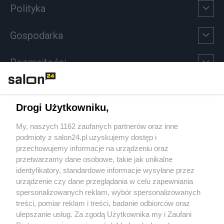
Polityka
Gospodarka
Rozmaitości
Technologie
Drogi Użytkowniku,
Sport
My, naszych 1162 zaufanych partnerów oraz inne
podmioty z salon24.pl uzyskujemy dostęp i
Społeczeństwo
przechowujemy informacje na urządzeniu oraz
przetwarzamy dane osobowe, takie jak unikalne
Kultura
identyfikatory, standardowe informacje wysyłane przez
urządzenie czy dane przeglądania w celu zapewniania
spersonalizowanych reklam, wybór spersonalizowanych
treści, pomiar reklam i treści, badanie odbiorców oraz
ulepszanie usług. Za zgodą Użytkownika my i Zaufani
X
Facebook
Instagram
Youtube