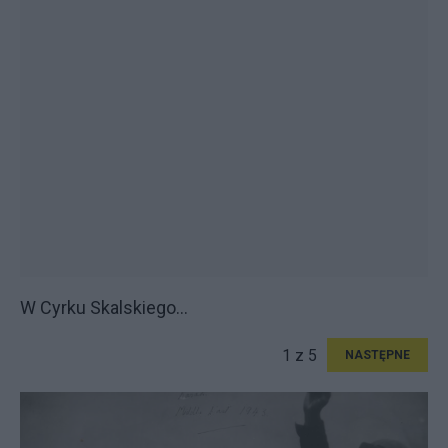
W Cyrku Skalskiego...
1 z 5
NASTĘPNE