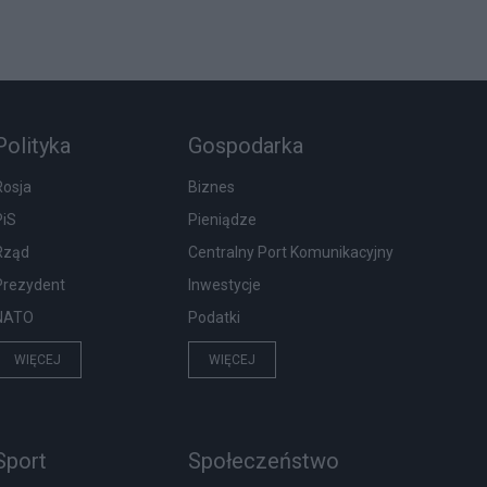
Polityka
Gospodarka
Rosja
Biznes
PiS
Pieniądze
Rząd
Centralny Port Komunikacyjny
Prezydent
Inwestycje
NATO
Podatki
WIĘCEJ
WIĘCEJ
Sport
Społeczeństwo