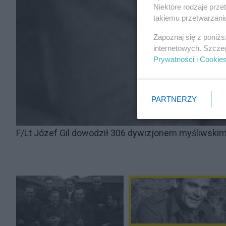
Niektóre rodzaje prz
takiemu przetwarzaniu
Zapoznaj się z poniż
internetowych. Szcze
Prywatności
i
Cookie
PARTNERZY
F/Lt Józef Gil dowodził 306 dywizjonem myśliwskim 