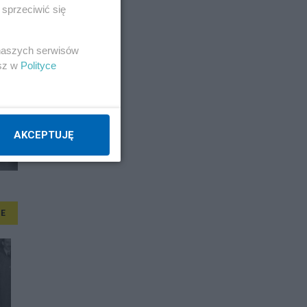
sprzeciwić się
 naszych serwisów
esz w
Polityce
AKCEPTUJĘ
E