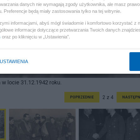
etwarzania danych nie wymagają zgody użytkownika, ale masz prawo 
. Preferencje będą miały zastosowania tylko na tej witrynie.
szymi informacjami, abyś mógł świadomie i komfortowo korzystać z
gółowe informacje dotyczące przetwarzania Twoich danych znajdzi
s
oraz po kliknięciu w „Ustawienia”.
USTAWIENIA
w locie 31.12.1942 roku.
2 z 4
POPRZEDNIE
NASTĘPN