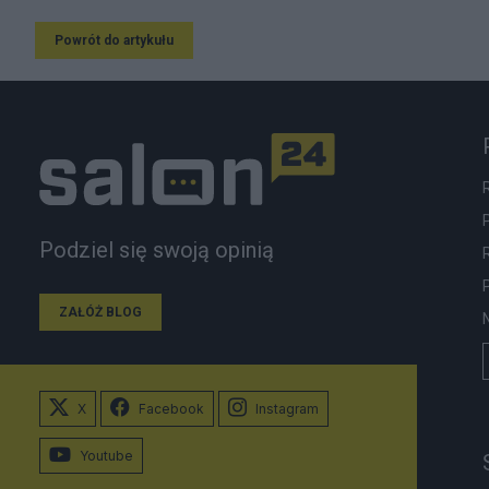
Powrót do artykułu
Podziel się swoją opinią
ZAŁÓŻ BLOG
X
Facebook
Instagram
Youtube