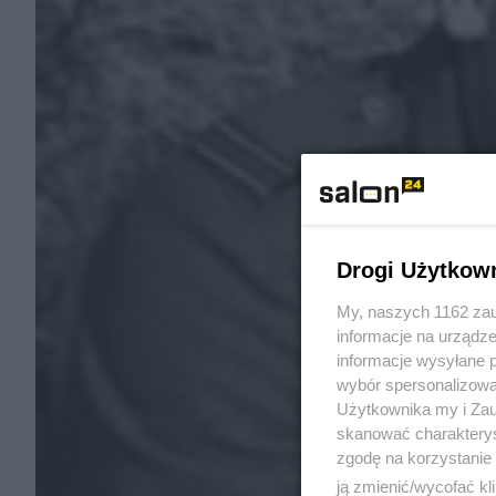
Drogi Użytkow
My, naszych 1162 zau
informacje na urządze
informacje wysyłane 
wybór spersonalizowan
Użytkownika my i Zau
skanować charakterys
zgodę na korzystanie 
ją zmienić/wycofać kl