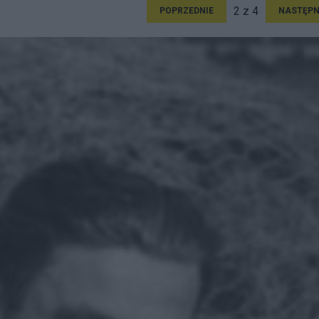
2 z 4
POPRZEDNIE
NASTĘPN