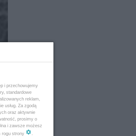
ęp i przechowujemy
ory, standardowe
alizowanych reklam,
ie usług. Za zgodą
ych oraz aktywnie
watność, prosimy o
wolna i zawsze możesz
m rogu strony
.