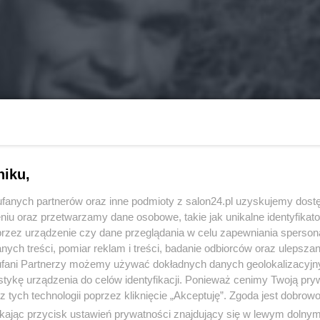
niku,
fanych partnerów oraz inne podmioty z salon24.pl uzyskujemy dost
niu oraz przetwarzamy dane osobowe, takie jak unikalne identyfikat
przez urządzenie czy dane przeglądania w celu zapewniania sperson
ych treści, pomiar reklam i treści, badanie odbiorców oraz ulepszan
fani Partnerzy możemy używać dokładnych danych geolokalizacyjn
tykę urządzenia do celów identyfikacji. Ponieważ cenimy Twoją pry
z tych technologii poprzez kliknięcie „Akceptuję”. Zgoda jest dobro
ikając przycisk ustawień prywatności znajdujący się w lewym dolny