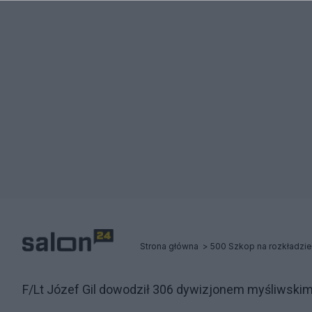
Strona główna
500 Szkop na rozkładzie.
F/Lt Józef Gil dowodził 306 dywizjonem myśliwskim 