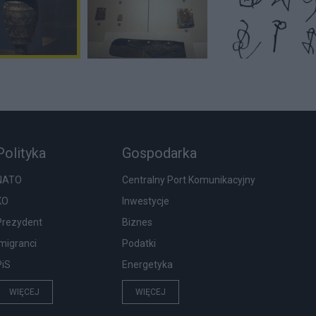
Polityka
Gospodarka
NATO
Centralny Port Komunikacyjny
KO
Inwestycje
Prezydent
Biznes
Imigranci
Podatki
PiS
Energetyka
WIĘCEJ
WIĘCEJ