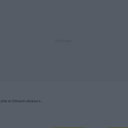
Wykopaliska archeologiczne w Chinach okresu neolitu cz.2