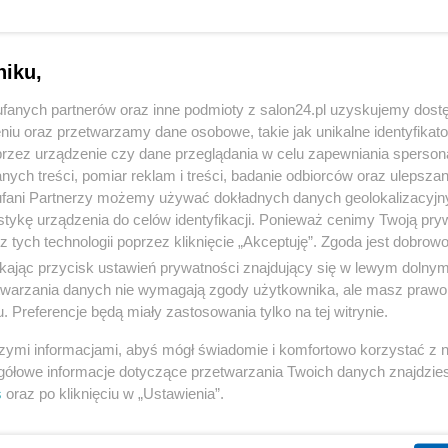
niku,
fanych partnerów oraz inne podmioty z salon24.pl uzyskujemy dost
niu oraz przetwarzamy dane osobowe, takie jak unikalne identyfikat
przez urządzenie czy dane przeglądania w celu zapewniania sperson
ych treści, pomiar reklam i treści, badanie odbiorców oraz ulepszan
fani Partnerzy możemy używać dokładnych danych geolokalizacyjn
tykę urządzenia do celów identyfikacji. Ponieważ cenimy Twoją pry
z tych technologii poprzez kliknięcie „Akceptuję”. Zgoda jest dobro
ikając przycisk ustawień prywatności znajdujący się w lewym dolny
etwarzania danych nie wymagają zgody użytkownika, ale masz prawo 
. Preferencje będą miały zastosowania tylko na tej witrynie.
szymi informacjami, abyś mógł świadomie i komfortowo korzystać z
gółowe informacje dotyczące przetwarzania Twoich danych znajdzi
s
oraz po kliknięciu w „Ustawienia”.
23 z 25
POPRZEDNIE
NASTĘPN