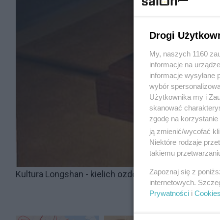
Drogi Użytkow
My, naszych 1160 zau
informacje na urządze
informacje wysyłane 
wybór spersonalizowan
Użytkownika my i Zau
skanować charakterys
zgodę na korzystanie 
ją zmienić/wycofać kl
Niektóre rodzaje prz
takiemu przetwarzaniu
Zapoznaj się z poniż
Kultura Longshan - kielich ozdobiony reliefem
internetowych. Szcze
Prywatności
i
Cookie