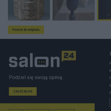
Powrót do artykułu
Podziel się swoją opinią
ZAŁÓŻ BLOG