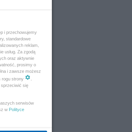
ęp i przechowujemy
ory, standardowe
alizowanych reklam,
ie usług. Za zgodą
ych oraz aktywnie
watność, prosimy o
wolna i zawsze możesz
m rogu strony
.
sprzeciwić się
 naszych serwisów
esz w
Polityce
E