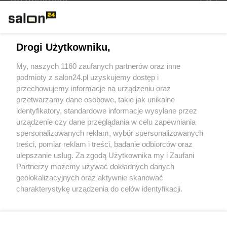
Rozmaitości
Technologie
Drogi Użytkowniku,
Sport
My, naszych 1160 zaufanych partnerów oraz inne
podmioty z salon24.pl uzyskujemy dostęp i
Społeczeństwo
przechowujemy informacje na urządzeniu oraz
przetwarzamy dane osobowe, takie jak unikalne
Kultura
identyfikatory, standardowe informacje wysyłane przez
urządzenie czy dane przeglądania w celu zapewniania
spersonalizowanych reklam, wybór spersonalizowanych
treści, pomiar reklam i treści, badanie odbiorców oraz
ulepszanie usług. Za zgodą Użytkownika my i Zaufani
X
Facebook
Instagram
Youtube
Partnerzy możemy używać dokładnych danych
geolokalizacyjnych oraz aktywnie skanować
charakterystykę urządzenia do celów identyfikacji.
Web Content Media sp. z o. o. © 2022
Ponieważ cenimy Twoją prywatność, prosimy o zgodę na
korzystanie z tych technologii poprzez kliknięcie
„Akceptuję”. Zgoda jest dobrowolna i zawsze możesz ją
Pomoc
O nas
Praca
Reklama
Kontakt