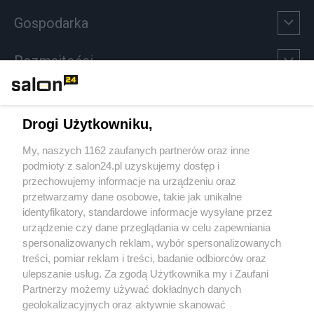
Gospodarka
Rozmaitości
Technologie
Drogi Użytkowniku,
Sport
My, naszych 1162 zaufanych partnerów oraz inne
podmioty z salon24.pl uzyskujemy dostęp i
Społeczeństwo
przechowujemy informacje na urządzeniu oraz
przetwarzamy dane osobowe, takie jak unikalne
Kultura
identyfikatory, standardowe informacje wysyłane przez
urządzenie czy dane przeglądania w celu zapewniania
spersonalizowanych reklam, wybór spersonalizowanych
treści, pomiar reklam i treści, badanie odbiorców oraz
ulepszanie usług. Za zgodą Użytkownika my i Zaufani
X
Facebook
Instagram
Youtube
Partnerzy możemy używać dokładnych danych
geolokalizacyjnych oraz aktywnie skanować