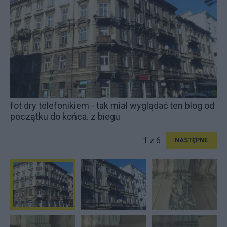
fot dry telefonikiem - tak miał wyglądać ten blog od
początku do końca. z biegu
1 z 6
NASTĘPNE