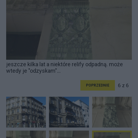
jeszcze kilka lat a niektóre relify odpadną. może
wtedy je "odzyskam"...
6 z 6
POPRZEDNIE