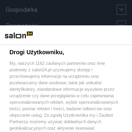
Gospodarka
Rozmaitości
Technologie
Drogi Użytkowniku,
Sport
My, naszych 1162 zaufanych partnerów oraz inne
podmioty z salon24.pl uzyskujemy dostęp i
Społeczeństwo
przechowujemy informacje na urządzeniu oraz
przetwarzamy dane osobowe, takie jak unikalne
Kultura
identyfikatory, standardowe informacje wysyłane przez
urządzenie czy dane przeglądania w celu zapewniania
spersonalizowanych reklam, wybór spersonalizowanych
treści, pomiar reklam i treści, badanie odbiorców oraz
ulepszanie usług. Za zgodą Użytkownika my i Zaufani
X
Facebook
Instagram
Youtube
Partnerzy możemy używać dokładnych danych
geolokalizacyjnych oraz aktywnie skanować