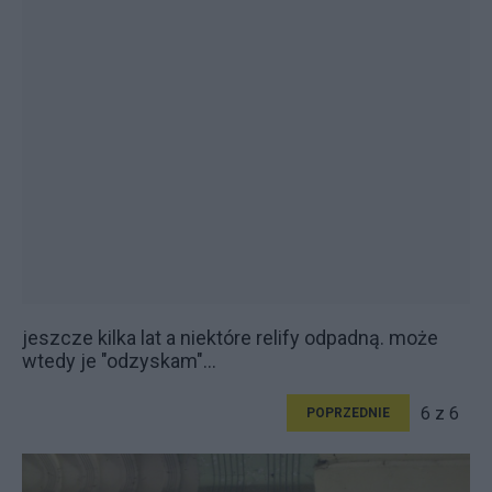
jeszcze kilka lat a niektóre relify odpadną. może
wtedy je "odzyskam"...
6 z 6
POPRZEDNIE