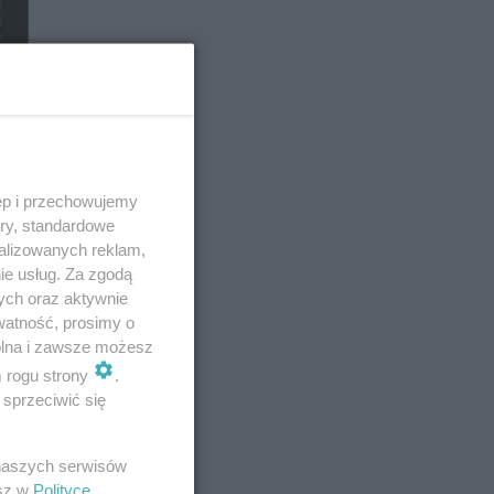
ęp i przechowujemy
ory, standardowe
alizowanych reklam,
ie usług. Za zgodą
ych oraz aktywnie
watność, prosimy o
wolna i zawsze możesz
m rogu strony
.
sprzeciwić się
 naszych serwisów
esz w
Polityce