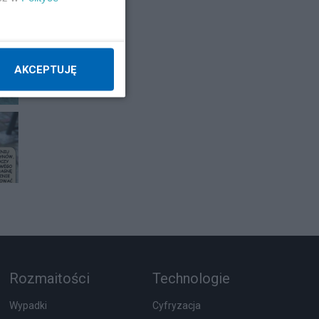
E
AKCEPTUJĘ
Rozmaitości
Technologie
Wypadki
Cyfryzacja