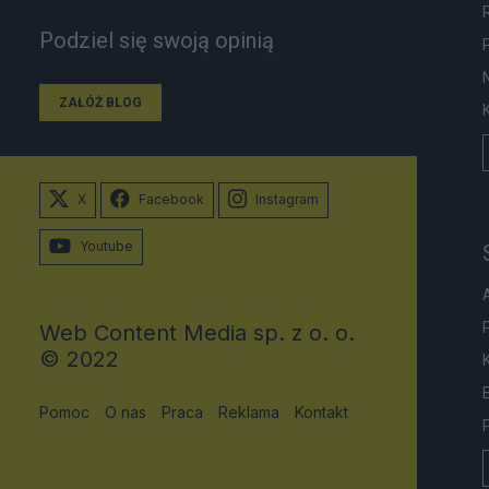
Podziel się swoją opinią
ZAŁÓŻ BLOG
X
Facebook
Instagram
Youtube
Web Content Media sp. z o. o.
© 2022
Pomoc
O nas
Praca
Reklama
Kontakt