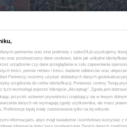
niku,
fanych partnerów oraz inne podmioty z salon24.pl uzyskujemy dost
niu oraz przetwarzamy dane osobowe, takie jak unikalne identyfikat
przez urządzenie czy dane przeglądania w celu zapewniania sperson
ych treści, pomiar reklam i treści, badanie odbiorców oraz ulepszan
fani Partnerzy możemy używać dokładnych danych geolokalizacyjn
tykę urządzenia do celów identyfikacji. Ponieważ cenimy Twoją pry
z tych technologii poprzez kliknięcie „Akceptuję”. Zgoda jest dobro
ikając przycisk ustawień prywatności znajdujący się w lewym dolny
etwarzania danych nie wymagają zgody użytkownika, ale masz prawo 
. Preferencje będą miały zastosowania tylko na tej witrynie.
szymi informacjami, abyś mógł świadomie i komfortowo korzystać z
gółowe informacje dotyczące przetwarzania Twoich danych znajdzi