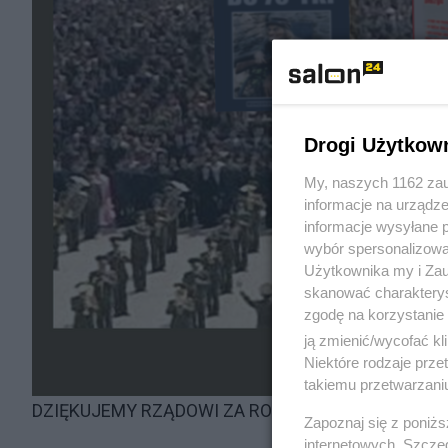
Drogi Użytkow
My, naszych 1162 zau
informacje na urządze
informacje wysyłane 
wybór spersonalizowan
Użytkownika my i Zau
skanować charakterys
zgodę na korzystanie 
ją zmienić/wycofać kl
Niektóre rodzaje prz
takiemu przetwarzaniu
DZIĘKUJEMY RZĄDOWI ZA ROK 2012
Zapoznaj się z poniż
internetowych. Szcze