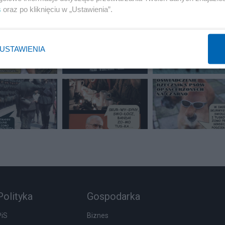
2 z 10
POPRZEDNIE
NASTĘPN
s
oraz po kliknięciu w „Ustawienia”.
USTAWIENIA
Polityka
Gospodarka
PiS
Biznes