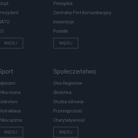
Rząd
Pieniądze
Prezydent
Centralny Port Komunikacyjny
NATO
Inwestycje
KO
Podatki
WIĘCEJ
WIĘCEJ
Sport
Społeczeństwo
Alpinizm
Głos Regionów
Piłka nożna
Śledztwa
Kolarstwo
Służba zdrowia
Ekstraklasa
Przestępczość
Piłka ręczna
Charytatywność
WIĘCEJ
WIĘCEJ