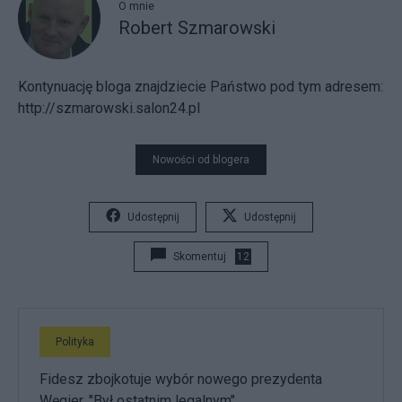
O mnie
Robert Szmarowski
Kontynuację bloga znajdziecie Państwo pod tym adresem:
http://szmarowski.salon24.pl
Nowości od blogera
Udostępnij
Udostępnij
Skomentuj
12
Polityka
Fidesz zbojkotuje wybór nowego prezydenta
Węgier. "Był ostatnim legalnym"