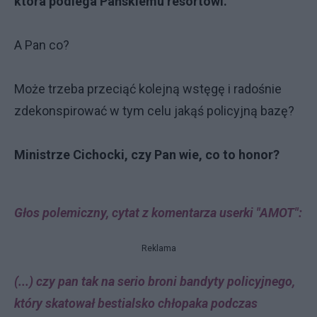
która podlega Pańskiemu resortowi.
A Pan co?
Może trzeba przeciąć kolejną wstęgę i radośnie
zdekonspirować w tym celu jakąś policyjną bazę?
Ministrze Cichocki, czy Pan wie, co to honor?
Głos polemiczny, cytat z komentarza userki "AMOT":
Reklama
(...) czy pan tak na serio broni bandyty policyjnego,
który skatował bestialsko chłopaka podczas