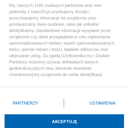
My, naszych 1160 zaufanych partnerów oraz inne
podmioty z salon24.pl uzyskujemy dostęp i
Społeczeństwo
przechowujemy informacje na urządzeniu oraz
przetwarzamy dane osobowe, takie jak unikalne
Kultura
identyfikatory, standardowe informacje wysyłane przez
urządzenie czy dane przeglądania w celu zapewniania
spersonalizowanych reklam, wybór spersonalizowanych
treści, pomiar reklam i treści, badanie odbiorców oraz
ulepszanie usług. Za zgodą Użytkownika my i Zaufani
X
Facebook
Instagram
Youtube
Partnerzy możemy używać dokładnych danych
geolokalizacyjnych oraz aktywnie skanować
charakterystykę urządzenia do celów identyfikacji.
Web Content Media sp. z o. o. © 2022
Ponieważ cenimy Twoją prywatność, prosimy o zgodę na
korzystanie z tych technologii poprzez kliknięcie
„Akceptuję”. Zgoda jest dobrowolna i zawsze możesz ją
Pomoc
O nas
Praca
Reklama
Kontakt
zmienić/wycofać klikając przycisk ustawień prywatności
PARTNERZY
USTAWIENIA
znajdujący się w lewym dolnym rogu strony
. Niektóre
rodzaje przetwarzania danych nie wymagają zgody
użytkownika, ale masz prawo sprzeciwić się takiemu
AKCEPTUJĘ
przetwarzaniu. Preferencje będą miały zastosowania tylko