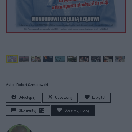
Autor: Robert Szmarowski
Udostępnij
Udostępnij
Lubię to!
Skomentuj
12
Obserwuj notkę