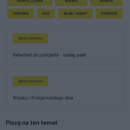
NOWOCZESNA
NAUKA
HUMOR
ZDROWIE
KOD
SEJM I SENAT
PODRÓŻE
Społeczeństwo
Rebeliant do policjanta - siadaj, pała!
Społeczeństwo
Wojsko i Policja każdego dnia
Piszą na ten temat