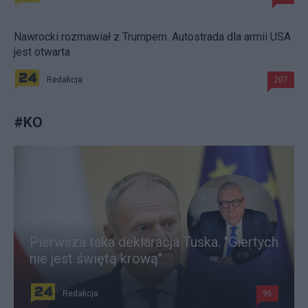
Nawrocki rozmawiał z Trumpem. Autostrada dla armii USA
jest otwarta
Redakcja
207
#
KO
Pierwsza taka deklaracja Tuska. "Giertych
nie jest świętą krową"
Redakcja
96