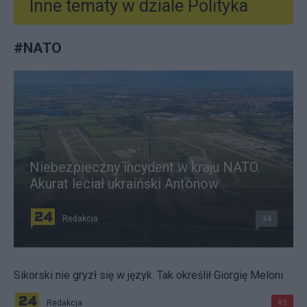
Inne tematy w dziale
Polityka
#
NATO
Niebezpieczny incydent w kraju NATO.
Akurat leciał ukraiński Antonow
Redakcja
34
Sikorski nie gryzł się w język. Tak określił Giorgię Meloni
Redakcja
93