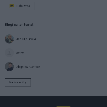
Rafał Woś
Blogi na ten temat
Jan Filip Libicki
catrw
Zbigniew Kuźmiuk
Napisz notkę