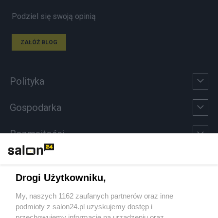
Podziel się swoją opinią
ZAŁÓŻ BLOG
Polityka
Gospodarka
Rozmaitości
Technologie
Drogi Użytkowniku,
Sport
My, naszych 1162 zaufanych partnerów oraz inne
podmioty z salon24.pl uzyskujemy dostęp i
Społeczeństwo
przechowujemy informacje na urządzeniu oraz