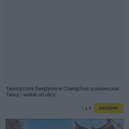
Taoistyczna Świątynia w Changchun poświecona
Taisui - widok od ulicy
1 z 9
NASTĘPNE