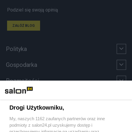
Podziel się swoją opinią
ZAŁÓŻ BLOG
Polityka
Gospodarka
Rozmaitości
Technologie
Drogi Użytkowniku,
Sport
My, naszych 1162 zaufanych partnerów oraz inne
podmioty z salon24.pl uzyskujemy dostęp i
Społeczeństwo
przechowujemy informacje na urządzeniu oraz