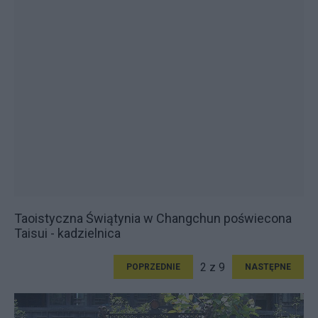
Taoistyczna Świątynia w Changchun poświecona
Taisui - kadzielnica
2 z 9
POPRZEDNIE
NASTĘPNE