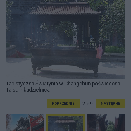
Taoistyczna Świątynia w Changchun poświecona
Taisui - kadzielnica
2 z 9
POPRZEDNIE
NASTĘPNE