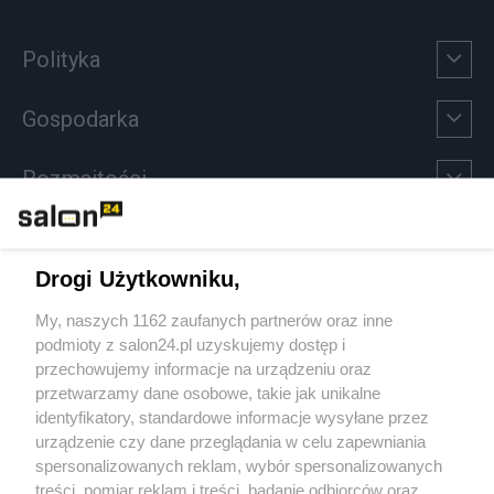
Polityka
Gospodarka
Rozmaitości
Technologie
Drogi Użytkowniku,
Sport
My, naszych 1162 zaufanych partnerów oraz inne
podmioty z salon24.pl uzyskujemy dostęp i
Społeczeństwo
przechowujemy informacje na urządzeniu oraz
przetwarzamy dane osobowe, takie jak unikalne
Kultura
identyfikatory, standardowe informacje wysyłane przez
urządzenie czy dane przeglądania w celu zapewniania
spersonalizowanych reklam, wybór spersonalizowanych
treści, pomiar reklam i treści, badanie odbiorców oraz