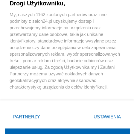
Drogi Użytkowniku,
Sport
My, naszych 1162 zaufanych partnerów oraz inne
podmioty z salon24.pl uzyskujemy dostęp i
Społeczeństwo
przechowujemy informacje na urządzeniu oraz
przetwarzamy dane osobowe, takie jak unikalne
Kultura
identyfikatory, standardowe informacje wysyłane przez
urządzenie czy dane przeglądania w celu zapewniania
spersonalizowanych reklam, wybór spersonalizowanych
treści, pomiar reklam i treści, badanie odbiorców oraz
ulepszanie usług. Za zgodą Użytkownika my i Zaufani
X
Facebook
Instagram
Youtube
Partnerzy możemy używać dokładnych danych
geolokalizacyjnych oraz aktywnie skanować
charakterystykę urządzenia do celów identyfikacji.
Web Content Media sp. z o. o. © 2022
Ponieważ cenimy Twoją prywatność, prosimy o zgodę na
korzystanie z tych technologii poprzez kliknięcie
„Akceptuję”. Zgoda jest dobrowolna i zawsze możesz ją
Pomoc
O nas
Praca
Reklama
Kontakt
zmienić/wycofać klikając przycisk ustawień prywatności
PARTNERZY
USTAWIENIA
znajdujący się w lewym dolnym rogu strony
. Niektóre
rodzaje przetwarzania danych nie wymagają zgody
użytkownika, ale masz prawo sprzeciwić się takiemu