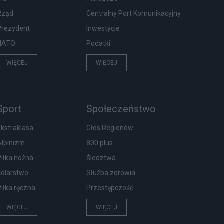
Rząd
Centralny Port Komunikacyjny
Prezydent
Inwestycje
NATO
Podatki
WIĘCEJ
WIĘCEJ
Sport
Społeczeństwo
Ekstraklasa
Głos Regionów
Alpinizm
800 plus
Piłka nożna
Śledztwa
Kolarstwo
Służba zdrowia
Piłka ręczna
Przestępczość
WIĘCEJ
WIĘCEJ