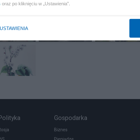
s
oraz po kliknięciu w „Ustawienia”.
USTAWIENIA
Polityka
Gospodarka
Rosja
Biznes
PiS
Pieniądze