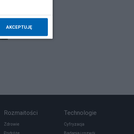
AKCEPTUJĘ
Rozmaitości
Technologie
Zdrowie
Cyfryzacja
Podróże
Badania i rozwój