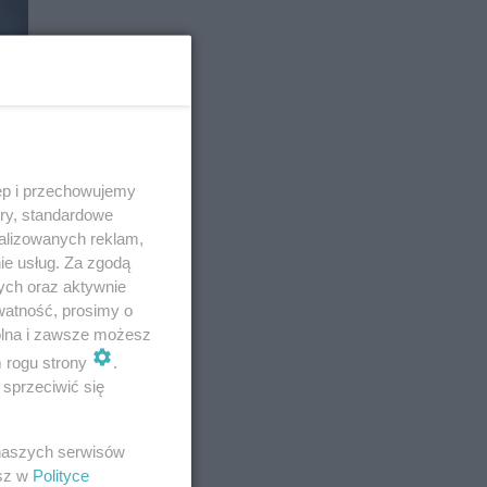
ęp i przechowujemy
ory, standardowe
alizowanych reklam,
ie usług. Za zgodą
ych oraz aktywnie
watność, prosimy o
wolna i zawsze możesz
m rogu strony
.
E
sprzeciwić się
 naszych serwisów
esz w
Polityce