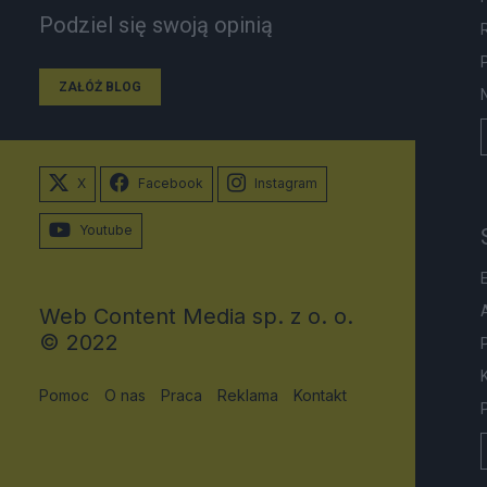
Podziel się swoją opinią
ZAŁÓŻ BLOG
X
Facebook
Instagram
Youtube
Web Content Media sp. z o. o.
© 2022
Pomoc
O nas
Praca
Reklama
Kontakt