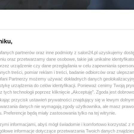
niku,
fanych partnerów oraz inne podmioty z salon24.pl uzyskujemy dost
niu oraz przetwarzamy dane osobowe, takie jak unikalne identyfikat
przez urządzenie czy dane przeglądania w celu zapewniania sperson
ych treści, pomiar reklam i treści, badanie odbiorców oraz ulepszan
fani Partnerzy możemy używać dokładnych danych geolokalizacyjn
tykę urządzenia do celów identyfikacji. Ponieważ cenimy Twoją pry
z tych technologii poprzez kliknięcie „Akceptuję”. Zgoda jest dobro
3 z 13
ikając przycisk ustawień prywatności znajdujący się w lewym dolny
POPRZEDNIE
NASTĘPN
etwarzania danych nie wymagają zgody użytkownika, ale masz prawo 
. Preferencje będą miały zastosowania tylko na tej witrynie.
szymi informacjami, abyś mógł świadomie i komfortowo korzystać z
gółowe informacje dotyczące przetwarzania Twoich danych znajdzi