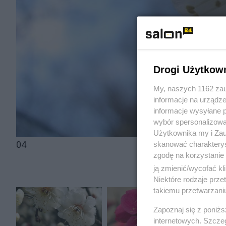
Drogi Użytkow
My, naszych 1162 zau
informacje na urządze
informacje wysyłane 
wybór spersonalizowan
Użytkownika my i Zau
04
skanować charakterys
zgodę na korzystanie 
ją zmienić/wycofać kl
Niektóre rodzaje prz
takiemu przetwarzaniu
Zapoznaj się z poniż
internetowych. Szcze