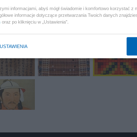
szymi informacjami, abyś mógł świadomie i komfortowo korzystać z
gółowe informacje dotyczące przetwarzania Twoich danych znajdzi
s
oraz po kliknięciu w „Ustawienia”.
5 z 8
POPRZEDNIE
NASTĘPN
USTAWIENIA