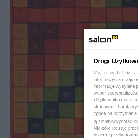
Drogi Użytkow
My, naszych 1162 zau
informacje na urządze
informacje wysyłane 
wybór spersonalizowan
Użytkownika my i Zau
skanować charakterys
zgodę na korzystanie 
ją zmienić/wycofać kl
Niektóre rodzaje prz
takiemu przetwarzaniu