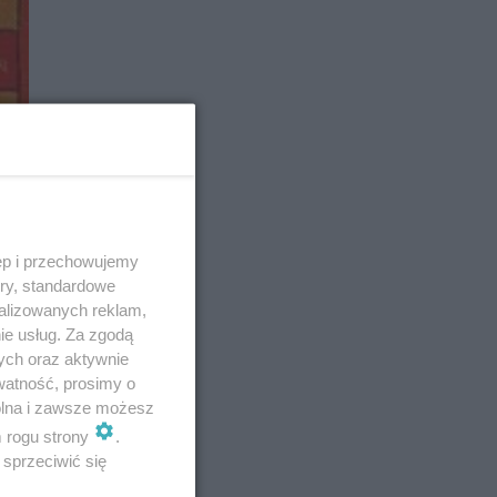
ęp i przechowujemy
ory, standardowe
alizowanych reklam,
ie usług. Za zgodą
ych oraz aktywnie
watność, prosimy o
wolna i zawsze możesz
m rogu strony
.
sprzeciwić się