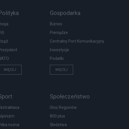
Polityka
Gospodarka
Rosja
Biznes
PiS
Pieniądze
Rząd
Centralny Port Komunikacyjny
Prezydent
Inwestycje
NATO
Podatki
WIĘCEJ
WIĘCEJ
Sport
Społeczeństwo
Ekstraklasa
Głos Regionów
Alpinizm
800 plus
Piłka nożna
Śledztwa