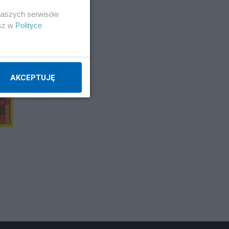
 naszych serwisów
esz w
Polityce
E
AKCEPTUJĘ