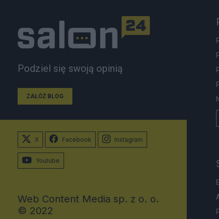
Podziel się swoją opinią
ZAŁÓŻ BLOG
X
Facebook
Instagram
Youtube
Web Content Media sp. z o. o.
© 2022