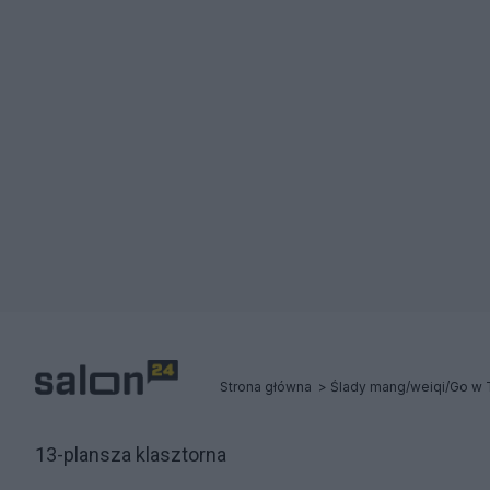
Strona główna
Ślady mang/weiqi/Go w 
13-plansza klasztorna