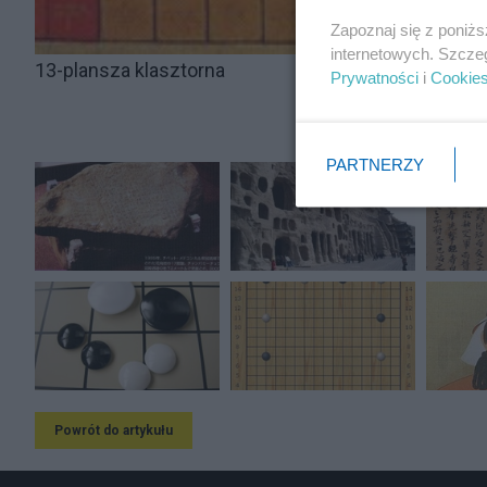
Zapoznaj się z poniż
internetowych. Szcze
13-plansza klasztorna
Prywatności
i
Cookie
PARTNERZY
Powrót do artykułu