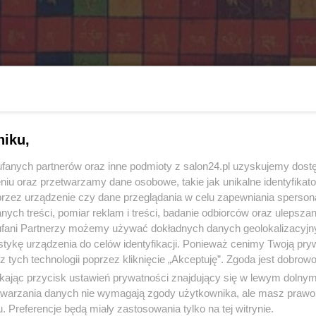
niku,
fanych partnerów oraz inne podmioty z salon24.pl uzyskujemy dost
niu oraz przetwarzamy dane osobowe, takie jak unikalne identyfikat
przez urządzenie czy dane przeglądania w celu zapewniania sperson
ych treści, pomiar reklam i treści, badanie odbiorców oraz ulepszan
fani Partnerzy możemy używać dokładnych danych geolokalizacyjn
tykę urządzenia do celów identyfikacji. Ponieważ cenimy Twoją pry
z tych technologii poprzez kliknięcie „Akceptuję”. Zgoda jest dobro
ikając przycisk ustawień prywatności znajdujący się w lewym dolny
etwarzania danych nie wymagają zgody użytkownika, ale masz prawo 
. Preferencje będą miały zastosowania tylko na tej witrynie.